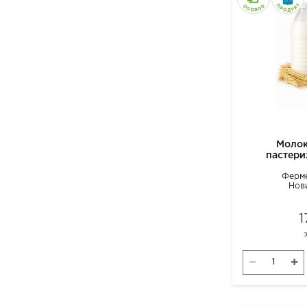
Молок
пастери
Ферме
Нов