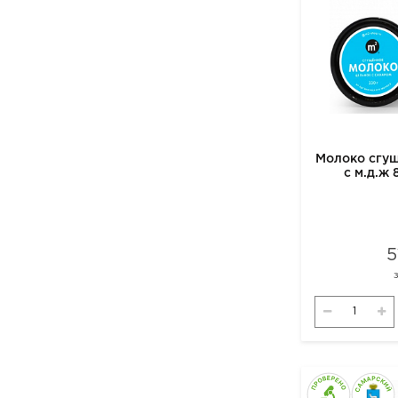
Молоко сгущ
с м.д.ж 