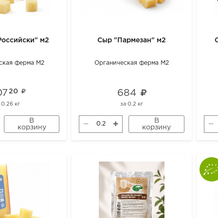
Российски" м2
Сыр "Пармезан" м2
ская ферма М2
Органическая ферма М2
07
20
684
а
0.26 кг
за
0.2 кг
В
В
корзину
корзину