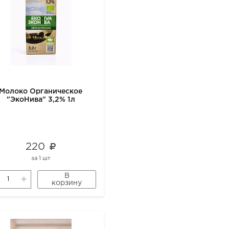
Молоко Органическое
"ЭкоНива" 3,2% 1л
220
за
1 шт
В
корзину