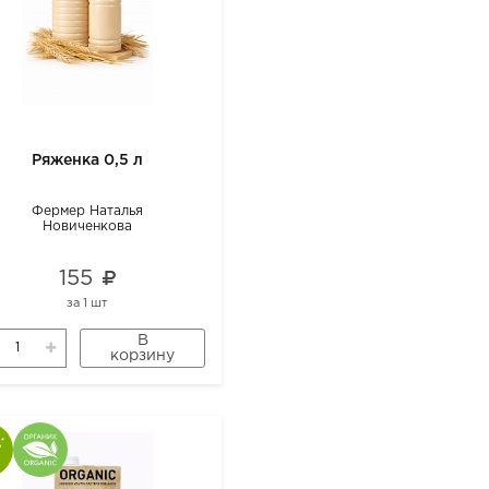
Ряженка 0,5 л
Фермер Наталья
Новиченкова
155
за
1 шт
В
корзину