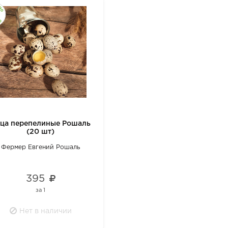
ца перепелиные Рошаль
(20 шт)
Фермер Евгений Рошаль
395
за
1
Нет в наличии