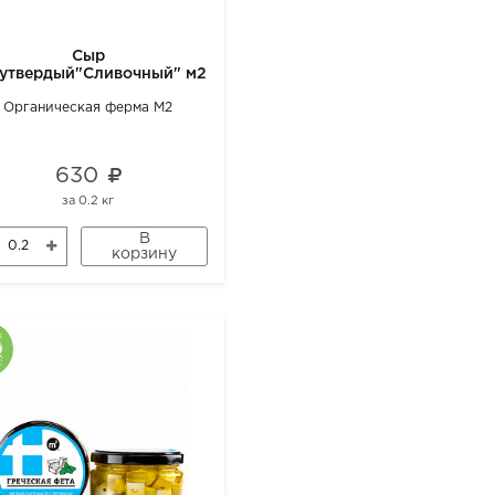
Сыр
утвердый"Сливочный" м2
Органическая ферма М2
630
за
0.2 кг
В
корзину