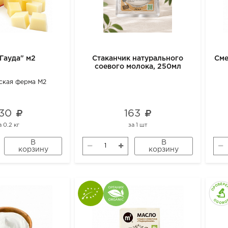
Гауда" м2
Стаканчик натурального
Сме
соевого молока, 250мл
ская ферма М2
30
163
а
0.2 кг
за
1 шт
В
В
корзину
корзину