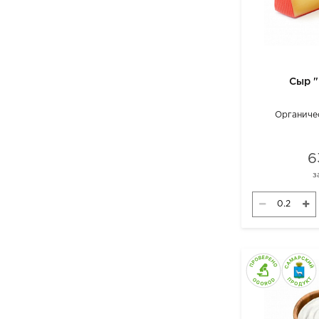
Сыр "
Органиче
6
з