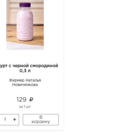
урт с черной смородиной
0,3 л
Фермер Наталья
Новиченкова
129
за
1 шт
В
корзину