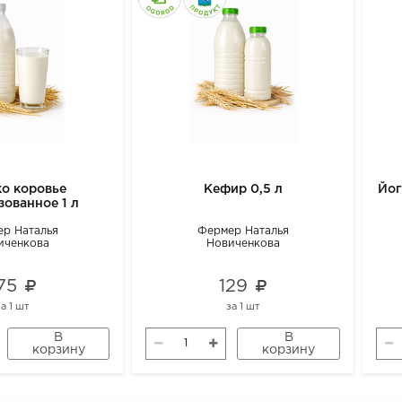
о коровье
Кефир 0,5 л
Йог
зованное 1 л
р Наталья
Фермер Наталья
иченкова
Новиченкова
175
129
за
1 шт
за
1 шт
В
В
корзину
корзину