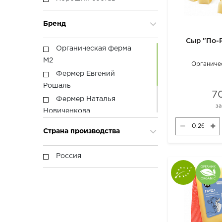
Бренд
Сыр "По-
Органическая ферма
М2
Органиче
Фермер Евгений
Рошаль
7
Фермер Наталья
з
Новиченкова
Углече поле
Страна производства
Фермер Валентина
Сонина
Россия