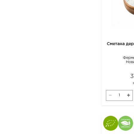
Сметана дер
Ферме
Нов