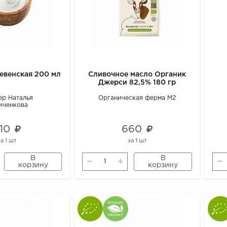
евенская 200 мл
Сливочное масло Органик
Джерси 82,5% 180 гр
р Наталья
Органическая ферма М2
иченкова
310
660
за
1 шт
за
1 шт
В
В
корзину
корзину