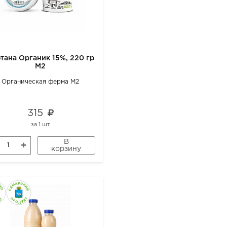
тана Органик 15%, 220 гр
М2
Органическая ферма М2
315
за
1 шт
В
корзину