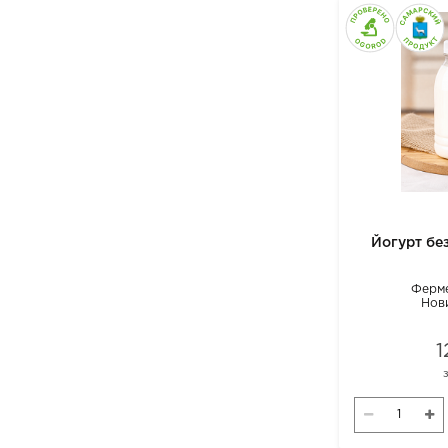
Йогурт без
Ферме
Нов