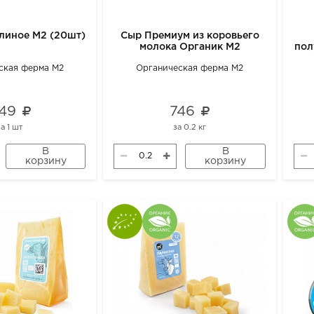
Яйцо перепелиное М2 (20шт)
Сыр Премиум из коровьего
молока Органик М2
пол
ская ферма М2
Органическая ферма М2
49
746
за
1 шт
за
0.2 кг
В
В
корзину
корзину