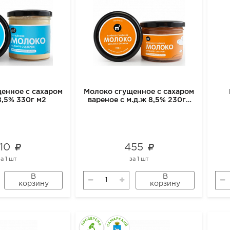
енное с сахаром
Молоко сгущенное с сахаром
8,5% 330г м2
вареное с м.д.ж 8,5% 230гр
м2
510
455
за
1 шт
за
1 шт
В
В
корзину
корзину