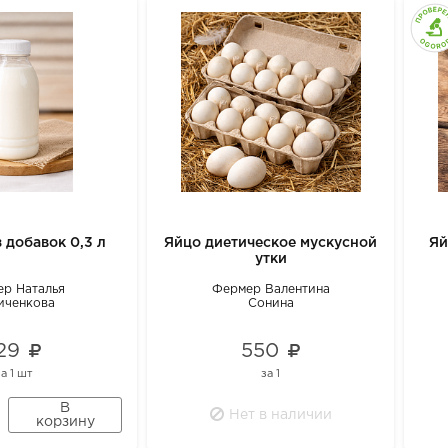
 добавок 0,3 л
Яйцо диетическое мускусной
Яй
утки
р Наталья
Фермер Валентина
иченкова
Сонина
129
550
за
1 шт
за
1
В
Нет в наличии
корзину