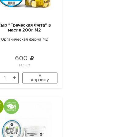
Сыр "Греческая Фета" в
масле 200г М2
Органическая ферма М2
600
за
1 шт
В
корзину