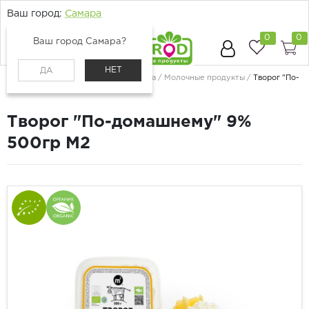
Ваш город:
Самара
0
0
Ваш город Самара?
НЕТ
ДА
Главная
Каталог
Молоко, сыр, яйца
Молочные продукты
Творог "По-
домашнему" 9% 500гр М2
Творог "По-домашнему" 9%
500гр М2