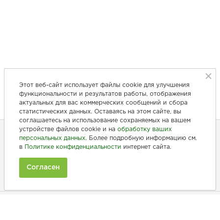
Этот веб-сайт использует файлы cookie для улучшения
функциональности и результатов работы, отображения
актуальных для вас коммерческих сообщений и сбора
статистических данных. Оставаясь на этом сайте, вы
соглашаетесь на использование сохраняемых на вашем
устройстве файлов cookie и на
обработку ваших
персональных данных
. Более подробную информацию см.
в
Политике конфиденциальности
интернет сайта.
+7 (846) 275-20-10
+7 (902) 375-20-10
Согласен
Ежедневно с 9:00 до 20:00
Покупателям