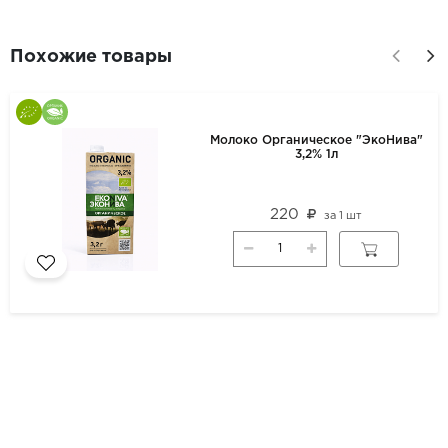
Похожие товары
Молоко Органическое "ЭкоНива"
3,2% 1л
220
за
1 шт