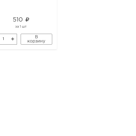
510
669
за
1 шт
за
1 шт
В
В
корзину
корзину