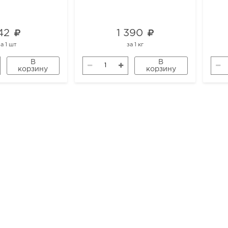
42
1 390
за
1 шт
за
1 кг
В
В
корзину
корзину