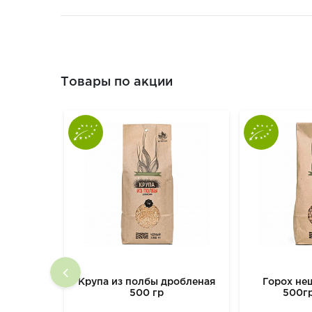
Товары по акции
Крупа из полбы дробленая
Горох н
500 гр
500г