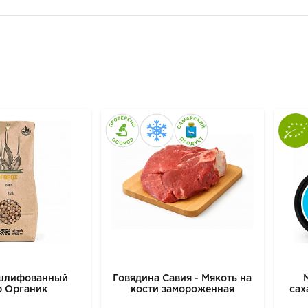
ешлифованный
Говядина Савия - Мякоть на
р Органик
кости замороженная
сах