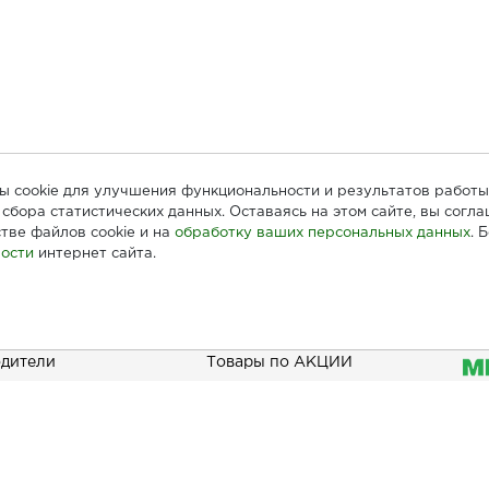
лы cookie для улучшения функциональности и результатов работы
сбора статистических данных. Оставаясь на этом сайте, вы согл
тве файлов cookie и на
обработку ваших персональных данных
. 
ости
интернет сайта.
ателям
Информация
При
дители
Товары по АКЦИИ
Наши акции
зать
Бонусы
Новинки
Доставка и оплата