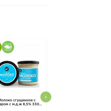
Молоко сгущенное с
Уксус бальзамический
аром с м.д.ж 8,5% 330г
DETO ANDREA MILANO
м2
ORGANIC, 500 мл