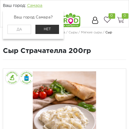
Ваш город:
Самара
0
0
Ваш город Самара?
НЕТ
ДА
Главная
Каталог
Молоко, сыр, яйца
Сыры
Мягкие сыры
Сыр
Страчателла 200гр
Сыр Страчателла 200гр