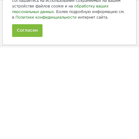
соглашаетесь на использование сохраняемых на вашем
устройстве файлов cookie и на
обработку ваших
персональных данных
. Более подробную информацию см.
в
Политике конфиденциальности
интернет сайта.
+7 (846) 275-20-10
+7 (902) 375-20-10
Согласен
Ежедневно с 9:00 до 20:00
Покупателям
Производители
Рецепты
Как заказать
Информация
Полезная информация
Принимаем к оплате: