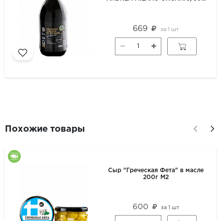
мл
669
за
1 шт
Похожие товары
Сыр "Греческая Фета" в масле
200г М2
600
за
1 шт