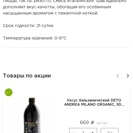
пиццы, пасты, ризотто. Смесь итальянских трав идеально
дополняет вкус качотты, обогащая его особенным
насыщенным ароматом с пикантной ноткой.
Срок годности: 21 сутки
Температура хранения: 0-6°С
Товары по акции
Уксус бальзамический DETO
ANDREA MILANO ORGANIC, 500
мл
669
за
1 шт