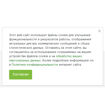
Этот веб-сайт использует файлы cookie для улучшения
функциональности и результатов работы, отображения
актуальных для вас коммерческих сообщений и сбора
статистических данных. Оставаясь на этом сайте, вы
соглашаетесь на использование сохраняемых на вашем
устройстве файлов cookie и на
обработку ваших
персональных данных
. Более подробную информацию см.
в
Политике конфиденциальности
интернет сайта.
+7 (846) 275-20-10
+7 (902) 375-20-10
Согласен
Ежедневно с 9:00 до 20:00
Покупателям
Производители