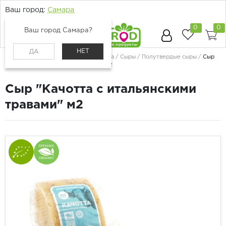
Ваш город:
Самара
0
0
Ваш город Самара?
НЕТ
ДА
Главная
Каталог
Молоко, сыр, яйца
Сыры
Полутвердые сыры
Сыр
"Качотта с итальянскими травами" м2
Сыр "Качотта с итальянскими
травами" м2