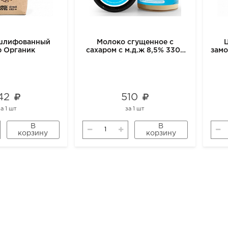
ешлифованный
Молоко сгущенное с
р Органик
сахаром с м.д.ж 8,5% 330г
зам
м2
42
510
за
1 шт
за
1 шт
В
В
корзину
корзину