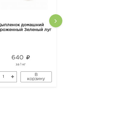
Цыпленок домашний
Уксус бальзамический
ороженный Зеленый луг
DETO ANDREA MILANO
ORGANIC, 500 мл
640
669
за
1 кг
за
1 шт
В
В
корзину
корзину