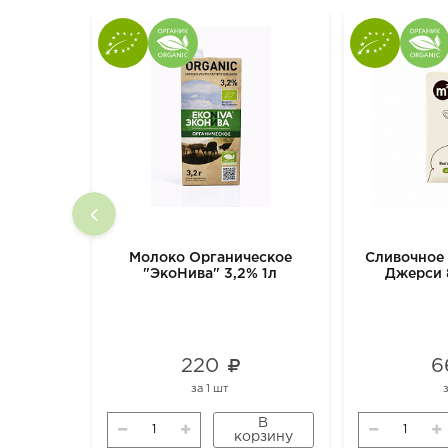
Молоко Органическое
Сливочное
"ЭкоНива" 3,2% 1л
Джерси 
220
6
за
1 шт
В
корзину