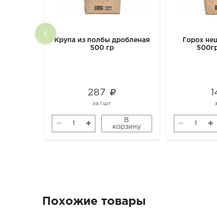
Крупа из полбы дробленая
Горох н
500 гр
500г
287
1
за
1 шт
В
корзину
Похожие товары