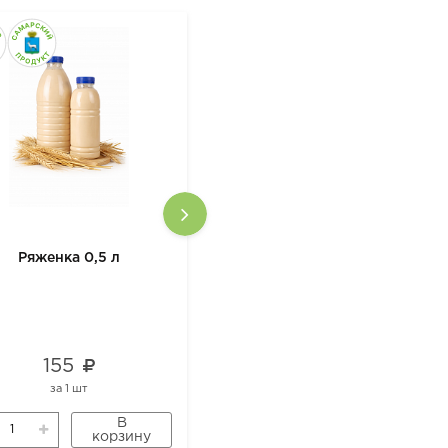
Ряженка 0,5 л
Кефир 0,5 л
155
129
за
1 шт
за
1 шт
В
В
корзину
корзину