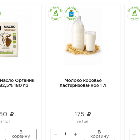
 масло Органик
Молоко коровье
82,5% 180 гр
пастеризованное 1 л
60
175
за
1 шт
за
1 шт
В
В
корзину
корзину