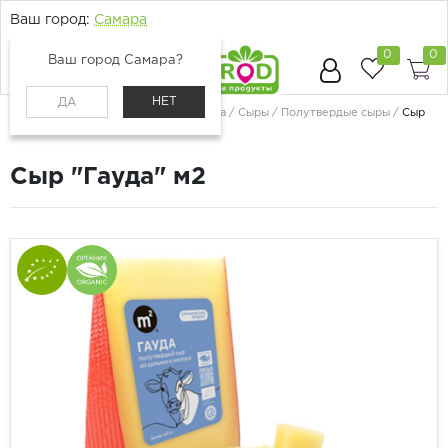
Ваш город:
Самара
0
0
Ваш город Самара?
НЕТ
ДА
Главная
Каталог
Молоко, сыр, яйца
Сыры
Полутвердые сыры
Сыр
"Гауда" м2
Сыр "Гауда" м2