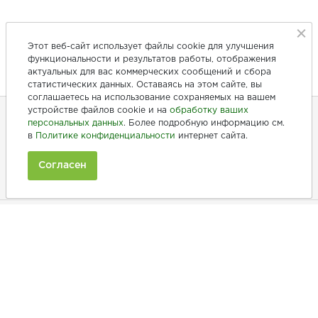
Этот веб-сайт использует файлы cookie для улучшения
функциональности и результатов работы, отображения
актуальных для вас коммерческих сообщений и сбора
статистических данных. Оставаясь на этом сайте, вы
соглашаетесь на использование сохраняемых на вашем
устройстве файлов cookie и на
обработку ваших
персональных данных
. Более подробную информацию см.
в
Политике конфиденциальности
интернет сайта.
+7 (846) 275-20-10
+7 (902) 375-20-10
Согласен
Ежедневно с 9:00 до 20:00
Покупателям
Производители
Рецепты
Как заказать
Информация