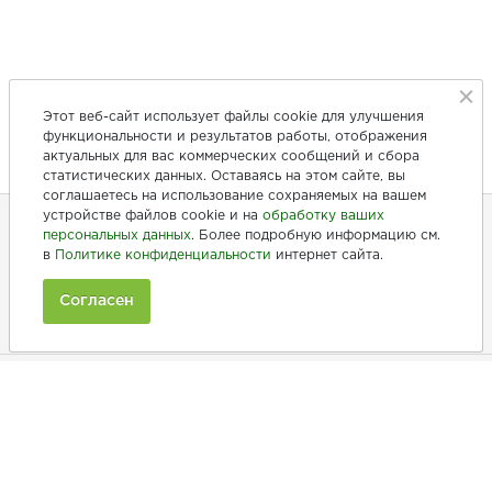
Этот веб-сайт использует файлы cookie для улучшения
функциональности и результатов работы, отображения
актуальных для вас коммерческих сообщений и сбора
статистических данных. Оставаясь на этом сайте, вы
соглашаетесь на использование сохраняемых на вашем
устройстве файлов cookie и на
обработку ваших
персональных данных
. Более подробную информацию см.
в
Политике конфиденциальности
интернет сайта.
+7 (846) 275-20-10
+7 (902) 375-20-10
Согласен
Ежедневно с 9:00 до 20:00
Покупателям
Производители
Рецепты
Как заказать