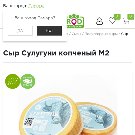
Ваш город:
Самара
0
0
Ваш город Самара?
НЕТ
ДА
Главная
Каталог
Молоко, сыр, яйца
Сыры
Полутвердые сыры
Сыр
Сулугуни копченый М2
Сыр Сулугуни копченый М2