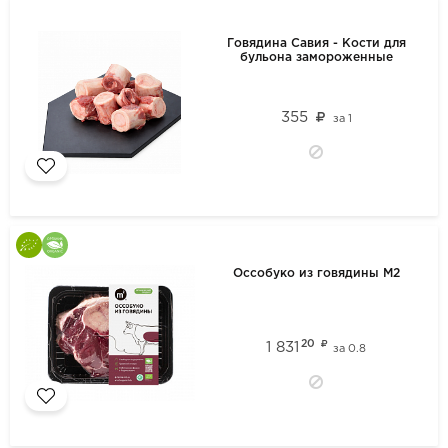
Говядина Савия - Кости для
бульона замороженные
355
за
1
Оссобуко из говядины М2
20
1 831
за
0.8