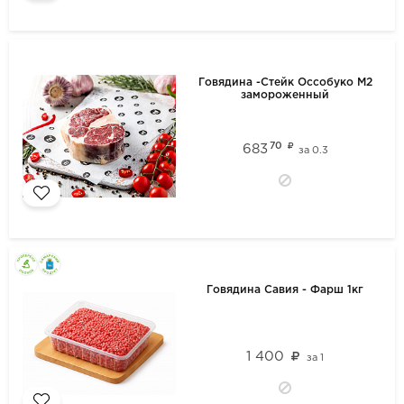
Говядина -Стейк Оссобуко М2
замороженный
70
683
за
0.3
Говядина Савия - Фарш 1кг
1 400
за
1