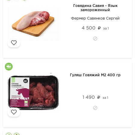
Говядина Савия - Язык
замороженный
Фермер Савенков Сергей
4 500
за
1
Гуляш Говяжий М2 400 гр
1 490
за
1