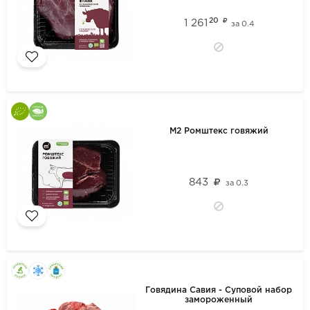
20
1 261
за
0.4
М2 Ромштекс говяжий
843
за
0.3
Говядина Савия - Суповой набор
замороженный