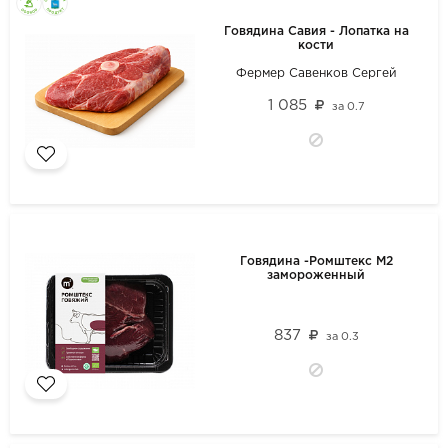
Говядина Савия - Лопатка на
кости
Фермер Савенков Сергей
1 085
за
0.7
Говядина -Ромштекс М2
замороженный
837
за
0.3