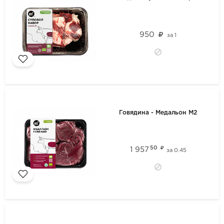
950
за
1
Говядина - Медальон М2
50
1 957
за
0.45