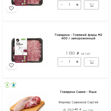
Говядина - Говяжий фарш М2
400 г замороженный
1 130
за
1 шт
Говядина Савия - Язык
Фермер Савенков Сергей
40
6 252
за
1.276