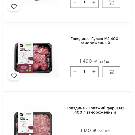
Говядина -Гуляш М2 400г
замороженный
1 490
за
1 шт
Говядина - Говяжий фарш М2
400 г замороженный
1 130
за
1 шт