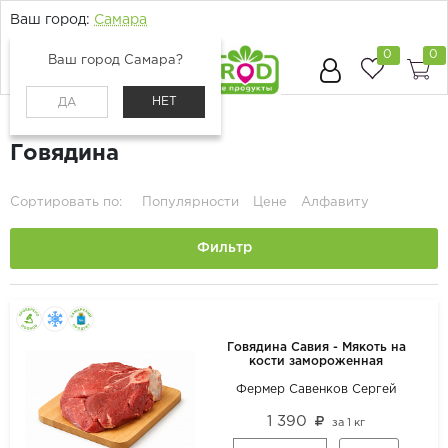
Ваш город:
Самара
0
0
Ваш город Самара?
НЕТ
ДА
Главная
Каталог
Мясо и птица
Говядина
Сортировать по:
Популярности
Цене
Алфавиту
Фильтр
Говядина Савия - Мякоть на
кости замороженная
Фермер Савенков Сергей
1 390
за
1 кг