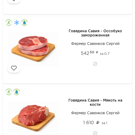
Говядина Савия - Оссобуко
замороженная
Фермер Савенков Сергей
50
542
за
0.7
Говядина Савия - Мякоть на
кости
Фермер Савенков Сергей
1 610
за
1