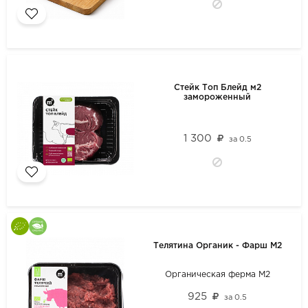
Стейк Топ Блейд м2
замороженный
1 300
за
0.5
Телятина Органик - Фарш М2
Органическая ферма М2
925
за
0.5