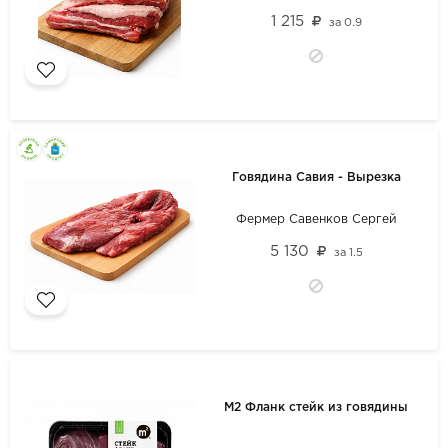
1 215
за
0.9
Говядина Савия - Вырезка
Фермер Савенков Сергей
5 130
за
1.5
М2 Фланк стейк из говядины