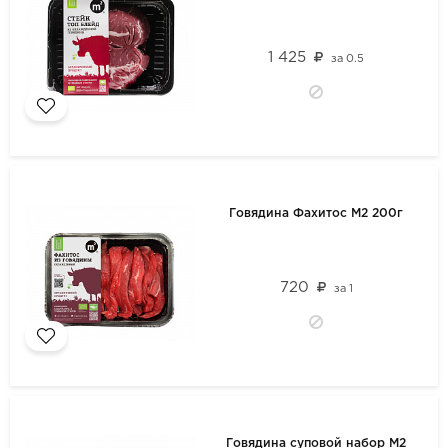
1 425
за
0.5
Говядина Фахитос М2 200г
720
за
1
Говядина суповой набор М2