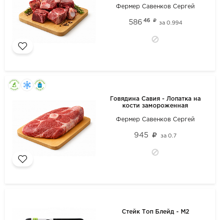
Фермер Савенков Сергей
46
586
за
0.994
Говядина Савия - Лопатка на
кости замороженная
Фермер Савенков Сергей
945
за
0.7
Стейк Топ Блейд - М2