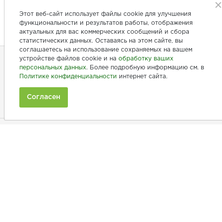
Этот веб-сайт использует файлы cookie для улучшения
функциональности и результатов работы, отображения
актуальных для вас коммерческих сообщений и сбора
статистических данных. Оставаясь на этом сайте, вы
соглашаетесь на использование сохраняемых на вашем
устройстве файлов cookie и на
обработку ваших
персональных данных
. Более подробную информацию см. в
+7 (846) 275-20-10
Политике конфиденциальности
интернет сайта.
+7 (902) 375-20-10
Согласен
Ежедневно с 9:00 до 20:00
Покупателям
Производители
Рецепты
Как заказать
Информация
Полезная информация