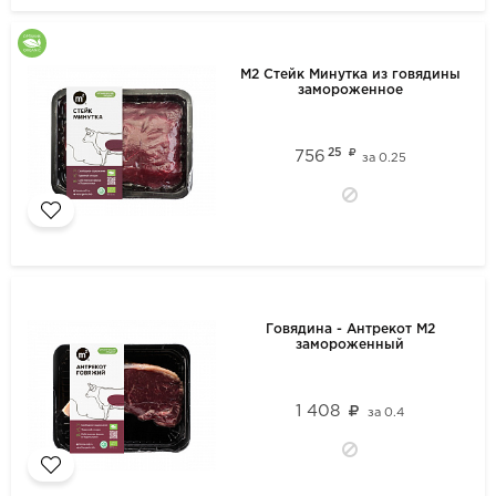
М2 Стейк Минутка из говядины
замороженное
25
756
за
0.25
Говядина - Антрекот М2
замороженный
1 408
за
0.4