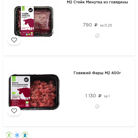
М2 Стейк Минутка из говядины
790
за
0.25
Говяжий Фарш М2 400г
1 130
за
1