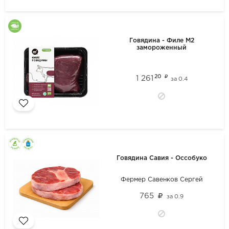
Говядина - Филе М2
замороженный
20
1 261
за
0.4
Говядина Савия - Оссобуко
Фермер Савенков Сергей
765
за
0.9