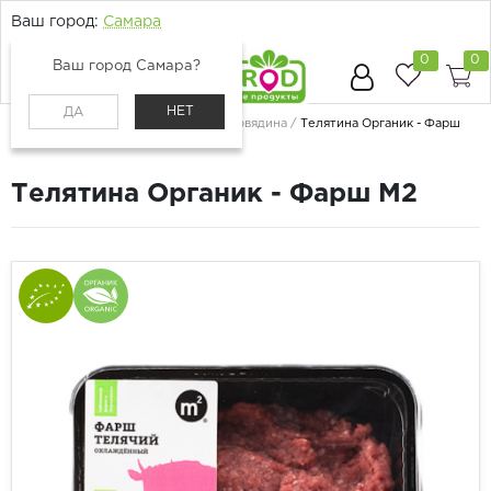
Ваш город:
Самара
0
0
Ваш город Самара?
НЕТ
ДА
Главная
Каталог
Мясо и птица
Говядина
Телятина Органик - Фарш
М2
Телятина Органик - Фарш М2