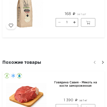
168
за
1 шт
Похожие товары
Говядина Савия - Мякоть на
кости замороженная
1 390
за
1 кг