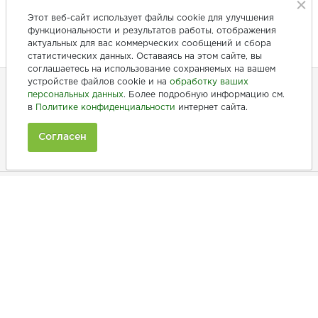
Этот веб-сайт использует файлы cookie для улучшения
функциональности и результатов работы, отображения
актуальных для вас коммерческих сообщений и сбора
статистических данных. Оставаясь на этом сайте, вы
соглашаетесь на использование сохраняемых на вашем
устройстве файлов cookie и на
обработку ваших
персональных данных
. Более подробную информацию см.
в
Политике конфиденциальности
интернет сайта.
+7 (846) 275-20-10
+7 (902) 375-20-10
Согласен
Ежедневно с 9:00 до 20:00
Покупателям
Производители
Рецепты
Как заказать
Информация
Полезная информация