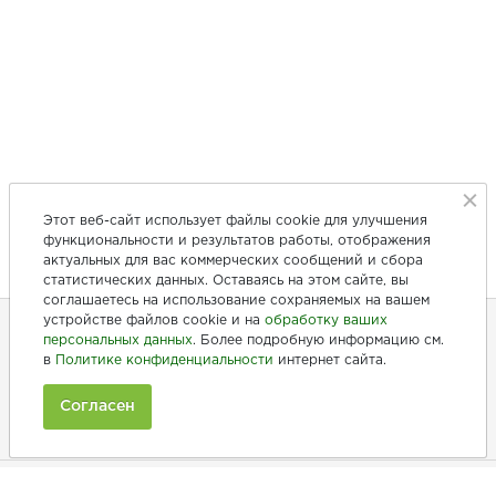
Этот веб-сайт использует файлы cookie для улучшения
функциональности и результатов работы, отображения
актуальных для вас коммерческих сообщений и сбора
статистических данных. Оставаясь на этом сайте, вы
соглашаетесь на использование сохраняемых на вашем
устройстве файлов cookie и на
обработку ваших
персональных данных
. Более подробную информацию см.
в
Политике конфиденциальности
интернет сайта.
+7 (846) 275-20-10
+7 (902) 375-20-10
Согласен
Ежедневно с 9:00 до 20:00
Покупателям