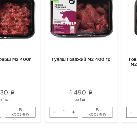
Фарш М2 400г
Гуляш Говяжий М2 400 гр
Гов
М2
 130
1 490
за
1 шт
за
1 шт
В
В
корзину
корзину