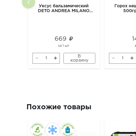
Уксус бальзамический
Горох н
DETO ANDREA MILANO
500г
ORGANIC, 500 мл
669
1
за
1 шт
В
корзину
Похожие товары