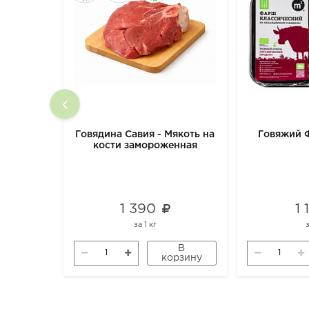
Говядина Савия - Мякоть на
Говяжий 
кости замороженная
1 390
1
за
1 кг
В
корзину