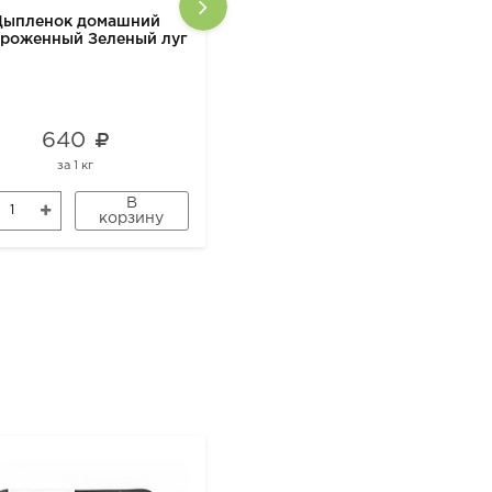
Цыпленок домашний
Крупа из полбы дробленая
ороженный Зеленый луг
500 гр
640
287
за
1 кг
за
1 шт
В
В
корзину
корзину