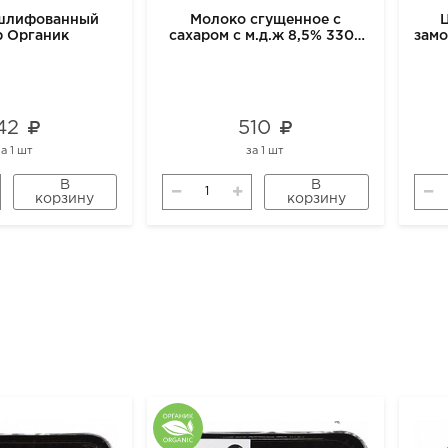
ешлифованный
Молоко сгущенное с
р Органик
сахаром с м.д.ж 8,5% 330г
зам
м2
42
510
за
1 шт
за
1 шт
В
В
корзину
корзину