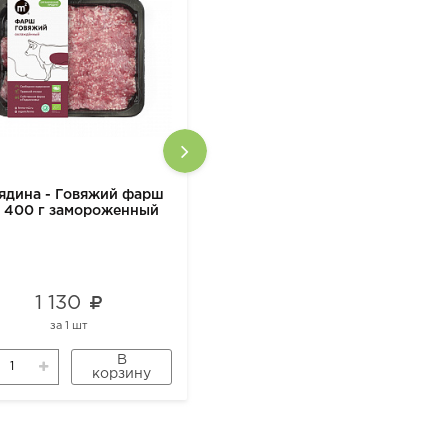
ядина - Говяжий фарш
Говядина - Говяжий фарш
 400 г замороженный
М2 400 г замороженный
1 130
1 130
за
1 шт
за
1 шт
В
В
корзину
корзину