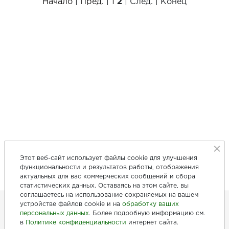
Начало
|
Пред.
|
1
2
| След. | Конец
Этот веб-сайт использует файлы cookie для улучшения
функциональности и результатов работы, отображения
актуальных для вас коммерческих сообщений и сбора
статистических данных. Оставаясь на этом сайте, вы
соглашаетесь на использование сохраняемых на вашем
устройстве файлов cookie и на
обработку ваших
персональных данных
. Более подробную информацию см.
+7 (846) 275-20-10
в
Политике конфиденциальности
интернет сайта.