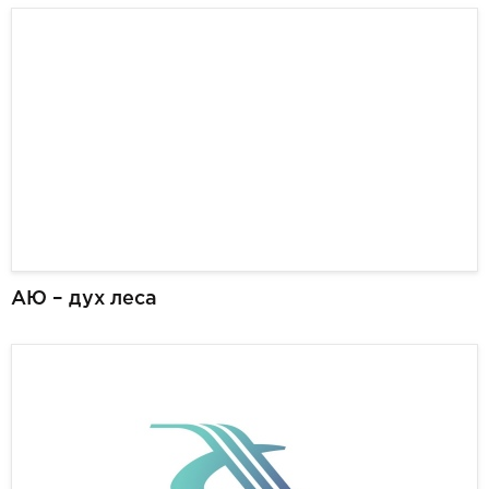
АЮ – дух леса