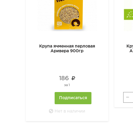
Крупа ячменная перловая
Кр
Аривера 900гр
А
186
за
1
Подписаться
Нет в наличии