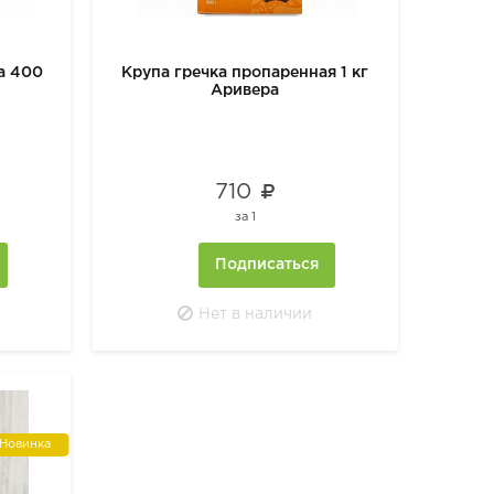
а 400
Крупа гречка пропаренная 1 кг
Аривера
710
за
1
Подписаться
Нет в наличии
Новинка