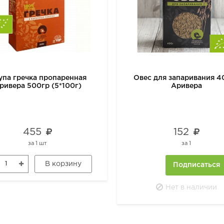
упа гречка пропаренная
Овес для запаривания 4
ривера 500гр (5*100г)
Аривера
455
152
за
1 шт
за
1
В корзину
Подписаться
Нет в наличии