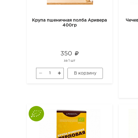
Крупа пшеничная полба Аривера
Чече
400гр
350
за
1 шт
В корзину