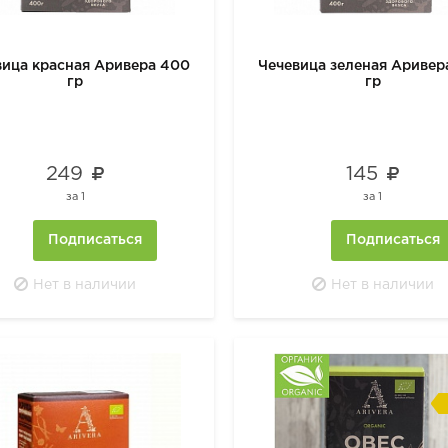
вица красная Аривера 400
Чечевица зеленая Аривер
гр
гр
249
145
за
1
за
1
Подписаться
Подписаться
Нет в наличии
Нет в наличии