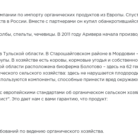
омпании по импорту органических продуктов из Европы. Спус
ств в России. Вместе с партнерами он купил обанкротившийся
полбы, спельты, чечевицы. В 2011 году Аривера начала произ
 в Тульской области. В Старошайговском районе в Мордовии 
крупы. В хозяйстве есть коровы, кормовые угодья и собственн
кой области расположена биоферма Болотово – здесь на 62 г
ческого сельского хозяйства: здесь не нарушается плодород
используются компоненты, способные принести вред окружаю
с европейскими стандартами об органическом сельском хозя
т". Это дает нам с вами гарантию, что продукт:
бований по ведению органического хозяйства.