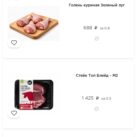
Голень куриная Зеленый луг
688
за
0.8
Стейк Топ Блейд - М2
1 425
за
0.5