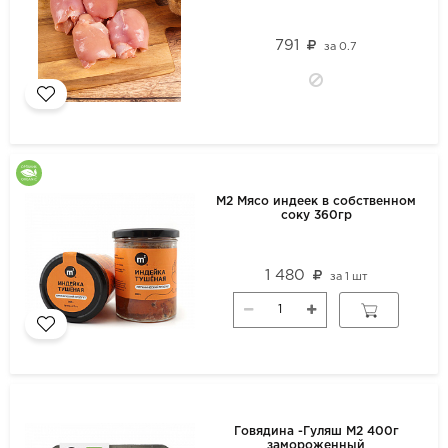
791
за
0.7
М2 Мясо индеек в собственном
соку 360гр
1 480
за
1 шт
Говядина -Гуляш М2 400г
замороженный