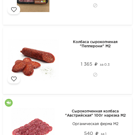
Колбаса сырокопченая
"Пепперони" М2
1 365
за
0.3
Сырокопченная колбаса
"Австрийская" 100г нарезка М2
Органическая ферма М2
540
за
1