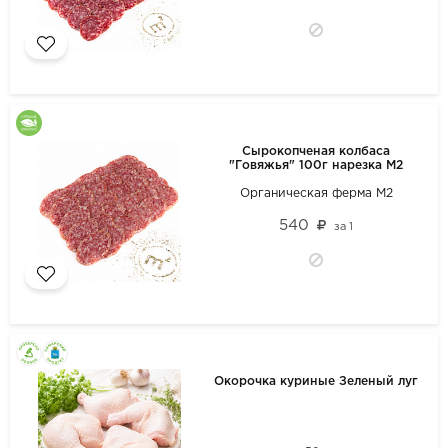
Сырокопченая колбаса
"Говяжья" 100г нарезка М2
Органическая ферма М2
540
за
1
Окорочка куриные Зеленый луг