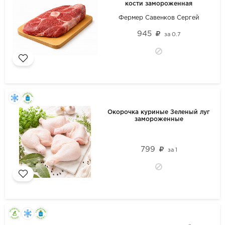
кости замороженная
Фермер Савенков Сергей
945
за
0.7
Окорочка куриные Зеленый луг
замороженные
799
за
1