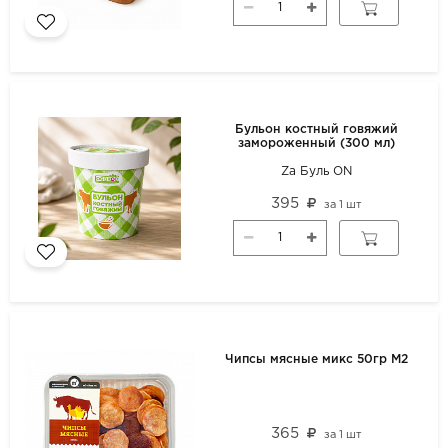
Бульон костный говяжий
замороженный (300 мл)
Za Буль ON
395
за
1 шт
Чипсы мясные микс 50гр М2
365
за
1 шт