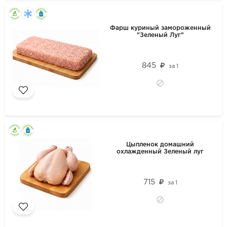
Фарш куриный замороженный
"Зеленый Луг"
845
за
1
Цыпленок домашний
охлажденный Зеленый луг
715
за
1