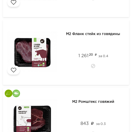
М2 Фланк стейк из говядины
20
1 261
за
0.4
М2 Ромштекс говяжий
843
за
0.3