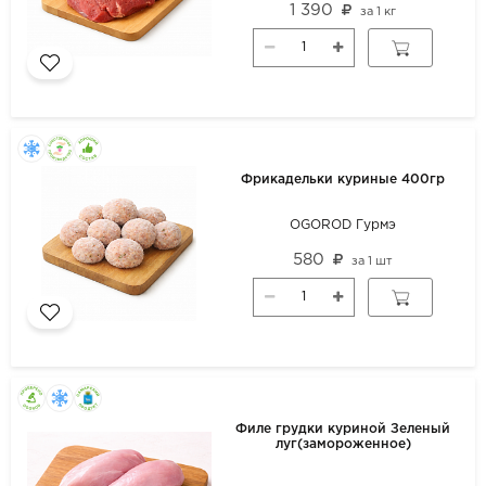
1 390
за
1 кг
Фрикадельки куриные 400гр
OGOROD Гурмэ
580
за
1 шт
Филе грудки куриной Зеленый
луг(замороженное)