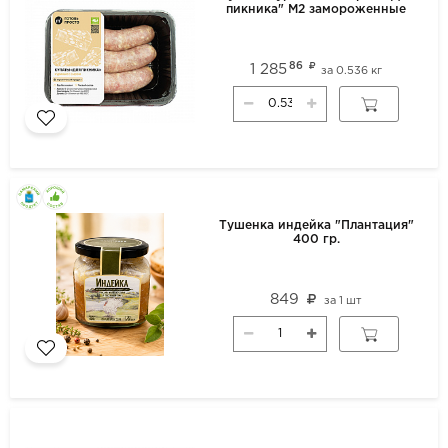
пикника" М2 замороженные
86
1 285
за
0.536 кг
Тушенка индейка "Плантация"
400 гр.
849
за
1 шт