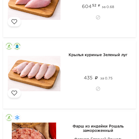
52
604
за
0.68
Крылья куриные Зеленый луг
435
за
0.75
Фарш из индейки Рошаль
замороженный