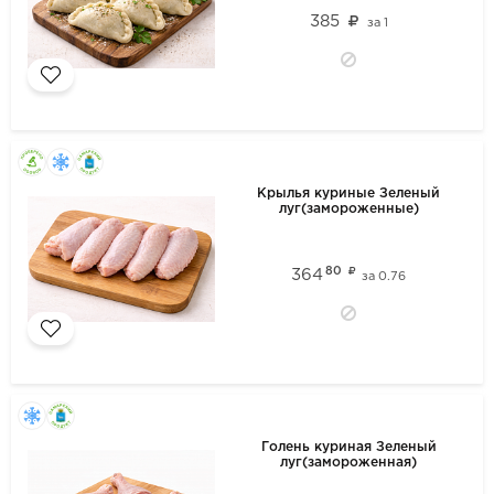
385
за
1
Крылья куриные Зеленый
луг(замороженные)
80
364
за
0.76
Голень куриная Зеленый
луг(замороженная)