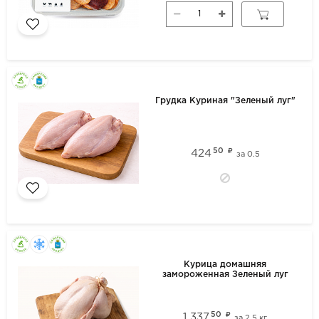
Грудка Куриная "Зеленый луг"
50
424
за
0.5
Курица домашняя
замороженная Зеленый луг
50
1 337
за
2.5 кг