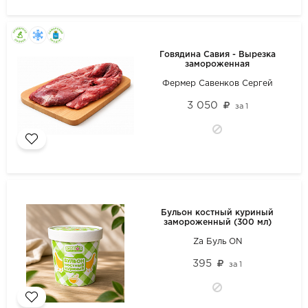
Говядина Савия - Вырезка
замороженная
Фермер Савенков Сергей
3 050
за
1
Бульон костный куриный
замороженный (300 мл)
Za Буль ON
395
за
1