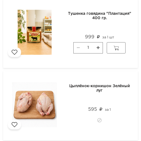
Тушенка говядина "Плантация"
400 гр.
999
за
1 шт
Цыплёнок-корнишон Зелёный
луг
595
за
1