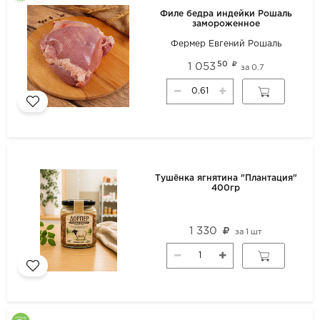
Филе бедра индейки Рошаль
замороженное
Фермер Евгений Рошаль
50
1 053
за
0.7
Тушёнка ягнятина "Плантация"
400гр
1 330
за
1 шт