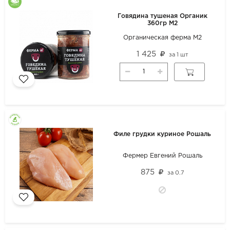
Говядина тушеная Органик
360гр М2
Органическая ферма М2
1 425
за
1 шт
Филе грудки куриное Рошаль
Фермер Евгений Рошаль
875
за
0.7