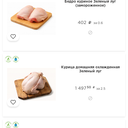
Бедро куриное Зеленый луг
(замороженное)
402
за
0.6
Курица домашняя охлажденная
Зеленый луг
50
1 497
за
2.5