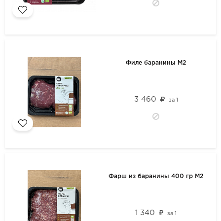
Филе баранины М2
3 460
за
1
Фарш из баранины 400 гр М2
1 340
за
1