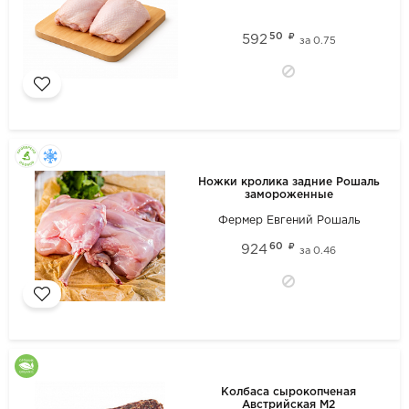
50
592
за
0.75
Ножки кролика задние Рошаль
замороженные
Фермер Евгений Рошаль
60
924
за
0.46
Колбаса сырокопченая
Австрийская М2