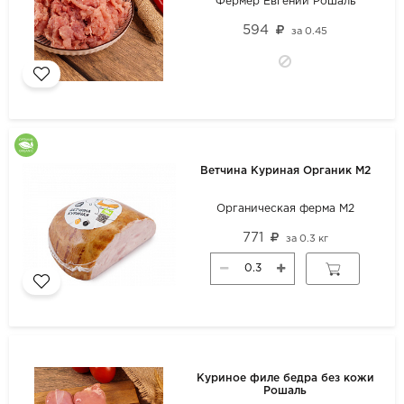
Фермер Евгений Рошаль
594
за
0.45
Ветчина Куриная Органик М2
Органическая ферма М2
771
за
0.3 кг
Куриное филе бедра без кожи
Рошаль