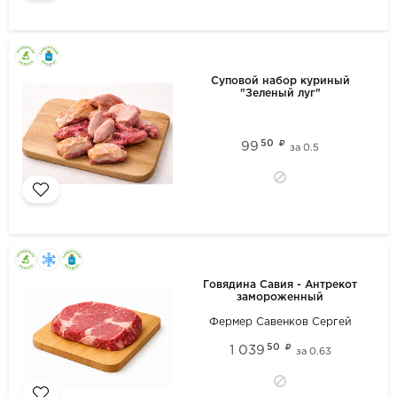
Суповой набор куриный
"Зеленый луг"
50
99
за
0.5
Говядина Савия - Антрекот
замороженный
Фермер Савенков Сергей
50
1 039
за
0.63