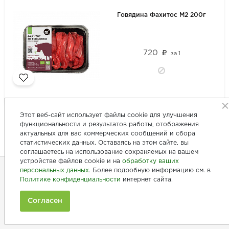
Говядина Фахитос М2 200г
720
за
1
1 - 60 из 160
Этот веб-сайт использует файлы cookie для улучшения
Начало | Пред. |
1
2
3
|
След.
|
Конец
функциональности и результатов работы, отображения
актуальных для вас коммерческих сообщений и сбора
статистических данных. Оставаясь на этом сайте, вы
соглашаетесь на использование сохраняемых на вашем
устройстве файлов cookie и на
обработку ваших
персональных данных
. Более подробную информацию см. в
Политике конфиденциальности
интернет сайта.
+7 (846) 275-20-10
+7 (902) 375-20-10
Согласен
Ежедневно с 9:00 до 20:00