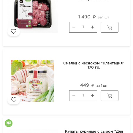
1 490
за
1 шт
Смалец с чесноком "Плантация"
170 гр.
449
за
1 шт
Купаты куриные с сыром "Для