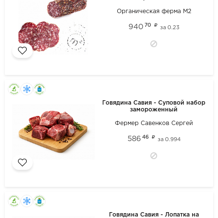
Органическая ферма М2
70
940
за
0.23
Говядина Савия - Суповой набор
замороженный
Фермер Савенков Сергей
46
586
за
0.994
Говядина Савия - Лопатка на