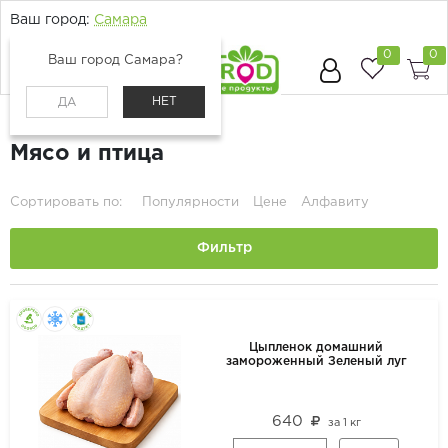
Ваш город:
Самара
0
0
Ваш город Самара?
НЕТ
ДА
Главная
Каталог
Мясо и птица
Мясо и птица
Сортировать по:
Популярности
Цене
Алфавиту
Фильтр
Цыпленок домашний
замороженный Зеленый луг
640
за
1 кг