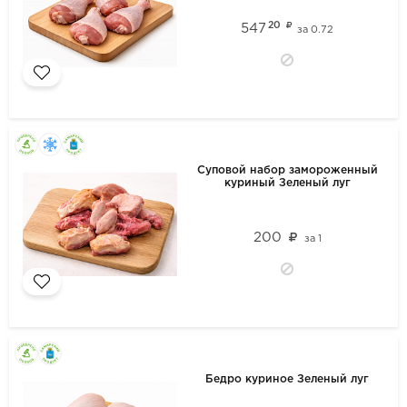
20
547
за
0.72
Суповой набор замороженный
куриный Зеленый луг
200
за
1
Бедро куриное Зеленый луг