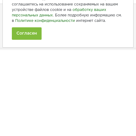
соглашаетесь на использование сохраняемых на вашем
устройстве файлов cookie и на
обработку ваших
персональных данных
. Более подробную информацию см.
в
Политике конфиденциальности
интернет сайта.
+7 (846) 275-20-10
+7 (902) 375-20-10
Согласен
Ежедневно с 9:00 до 20:00
Покупателям
Производители
Рецепты
Как заказать
Информация
Полезная информация
Принимаем к оплате: