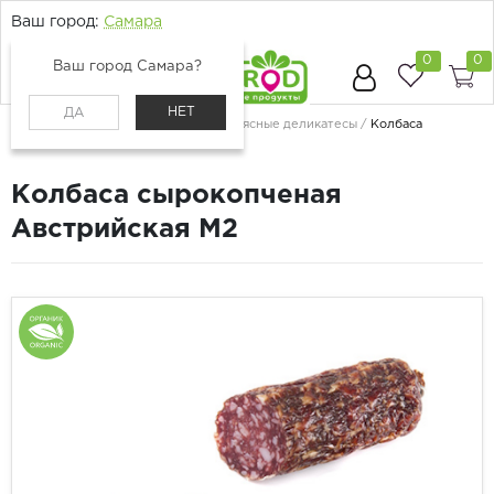
Ваш город:
Самара
0
0
Ваш город Самара?
НЕТ
ДА
Главная
Каталог
Мясо и птица
Мясные деликатесы
Колбаса
сырокопченая Австрийская М2
Колбаса сырокопченая
Австрийская М2