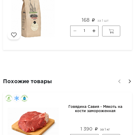
168
за
1 шт
Похожие товары
Говядина Савия - Мякоть на
кости замороженная
1 390
за
1 кг