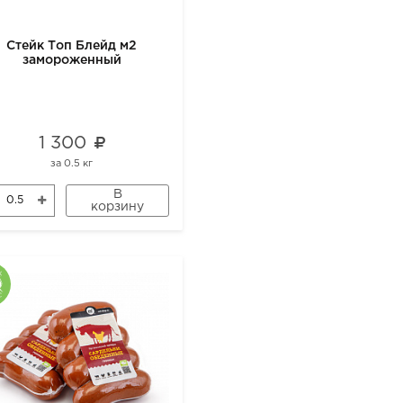
Стейк Топ Блейд м2
замороженный
1 300
за
0.5 кг
В
корзину