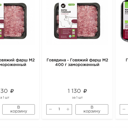
Говяжий фарш М2
Говядина - Говяжий фарш М2
амороженный
400 г замороженный
 130
1 130
за
1 шт
за
1 шт
В
В
корзину
корзину