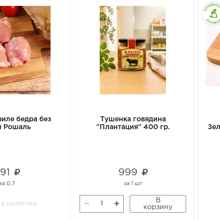
иле бедра без
Тушенка говядина
и Рошаль
"Плантация" 400 гр.
Зел
791
999
за
0.7
за
1 шт
В
 в наличии
корзину