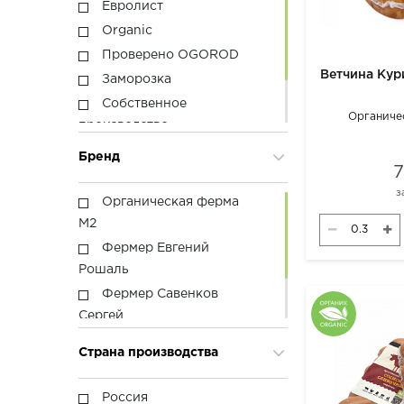
Евролист
Organic
Проверено OGOROD
Ветчина Кур
Заморозка
Собственное
Органиче
производство
Самарский продукт
Бренд
Хороший состав
з
Органическая ферма
М2
Фермер Евгений
Рошаль
Фермер Савенков
Сергей
Za Буль ON
Страна производства
OGOROD Гурмэ
Россия