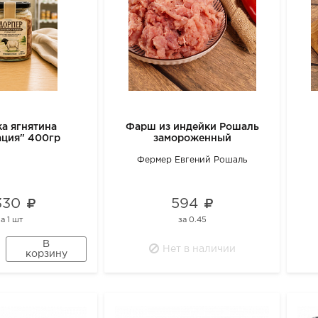
а ягнятина
Фарш из индейки Рошаль
ация" 400гр
замороженный
Фермер Евгений Рошаль
 330
594
за
1 шт
за
0.45
В
Нет в наличии
корзину