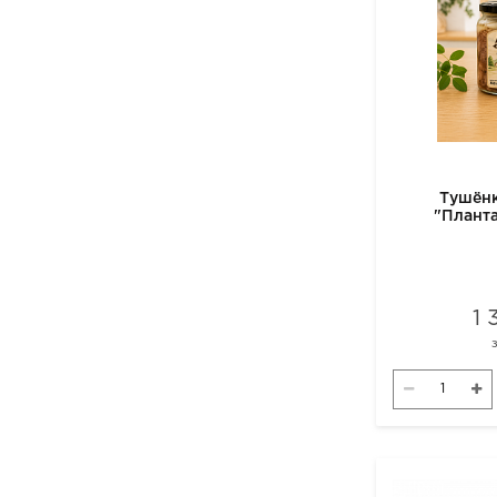
Тушёнк
"Плант
1