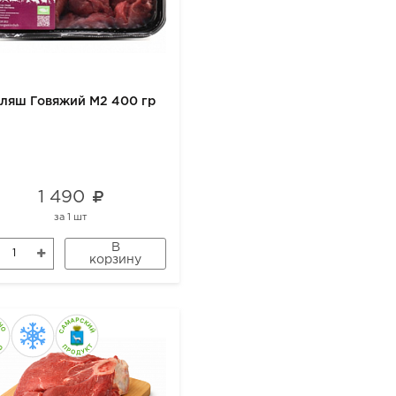
уляш Говяжий М2 400 гр
1 490
за
1 шт
В
корзину