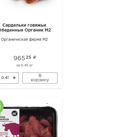
Сардельки говяжьи
Обеденные Органик М2
Органическая ферма М2
965
25
за
0.45 кг
В
корзину