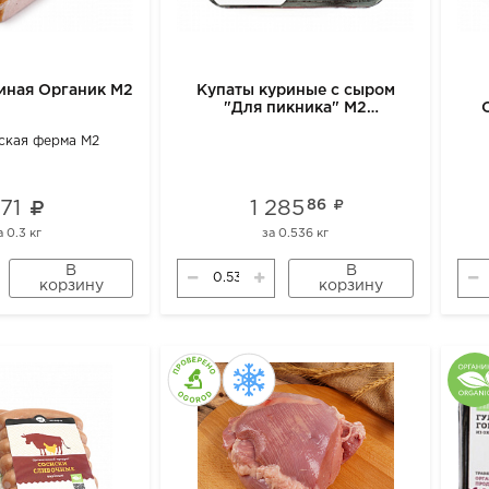
иная Органик М2
Купаты куриные с сыром
"Для пикника" М2
замороженные
ская ферма М2
771
1 285
86
а
0.3 кг
за
0.536 кг
В
В
корзину
корзину