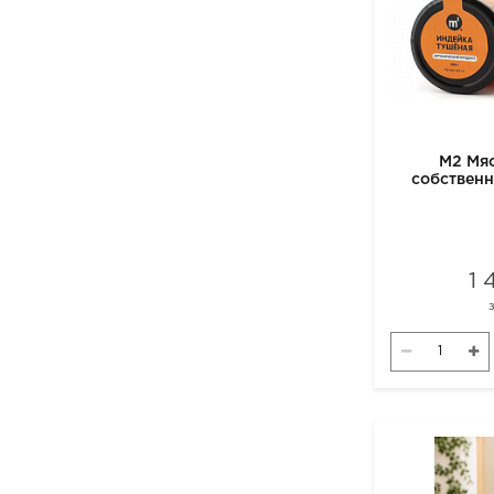
М2 Мяс
собственн
1