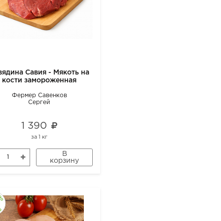
вядина Савия - Мякоть на
кости замороженная
Фермер Савенков
Сергей
1 390
за
1 кг
В
корзину