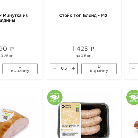
к Минутка из
Стейк Топ Блейд - М2
вядины
90
1 425
а
0.25 кг
за
0.5 кг
В
В
корзину
корзину