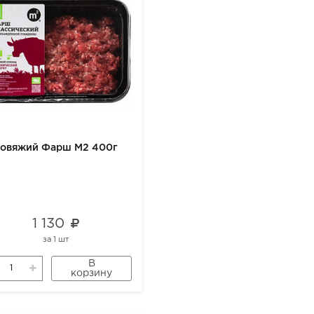
Говяжий Фарш М2 400г
1 130
за
1 шт
В
корзину