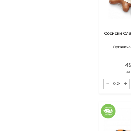
Сосиски Сл
Органиче
4
за