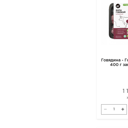
Говядина - 
400 г з
1