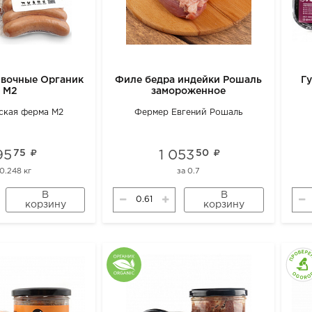
ивочные Органик
Филе бедра индейки Рошаль
Г
М2
замороженное
ская ферма М2
Фермер Евгений Рошаль
95
75
1 053
50
0.248 кг
за
0.7
В
В
корзину
корзину