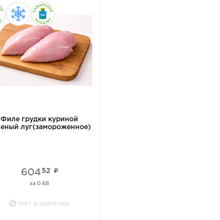
Филе грудки куриной
еный луг(замороженное)
604
52
за
0.68
Нет в наличии