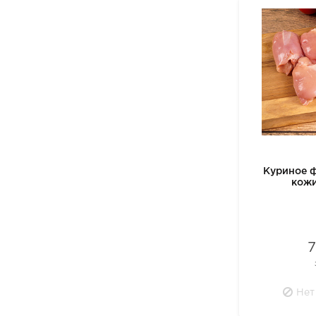
Куриное ф
кож
Нет