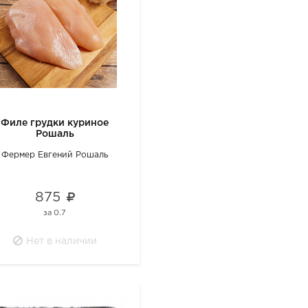
Филе грудки куриное
Рошаль
Фермер Евгений Рошаль
875
за
0.7
Нет в наличии