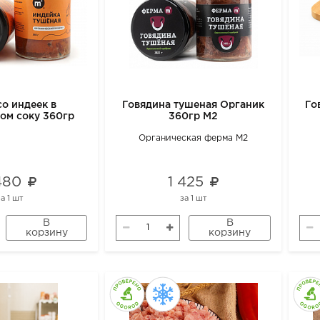
о индеек в
Говядина тушеная Органик
Го
ом соку 360гр
360гр М2
Органическая ферма М2
 480
1 425
за
1 шт
за
1 шт
В
В
корзину
корзину