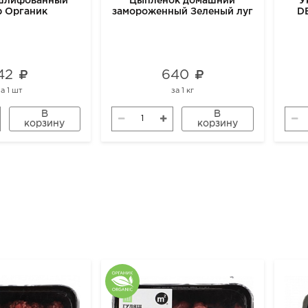
ешлифованный
Цыпленок домашний
У
р Органик
замороженный Зеленый луг
D
42
640
за
1 шт
за
1 кг
В
В
корзину
корзину