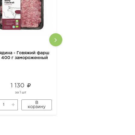
ядина - Говяжий фарш
Говядина - Говяжий фарш
 400 г замороженный
М2 400 г замороженный
1 130
1 130
за
1 шт
за
1 шт
В
В
корзину
корзину