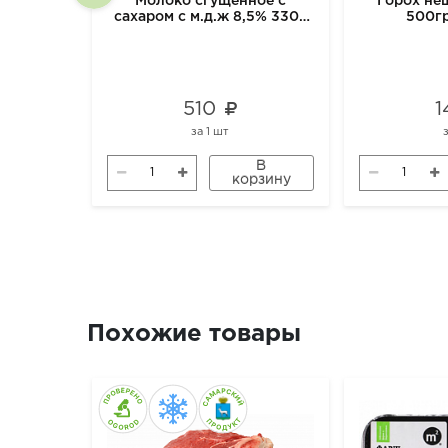
Молоко сгущенное с
Горох н
сахаром с м.д.ж 8,5% 330г
500г
м2
510
1
за
1 шт
В
корзину
Похожие товары