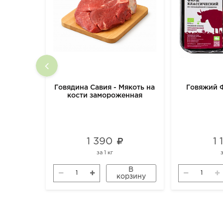
Говядина Савия - Мякоть на
Говяжий 
кости замороженная
1 390
1
за
1 кг
В
корзину