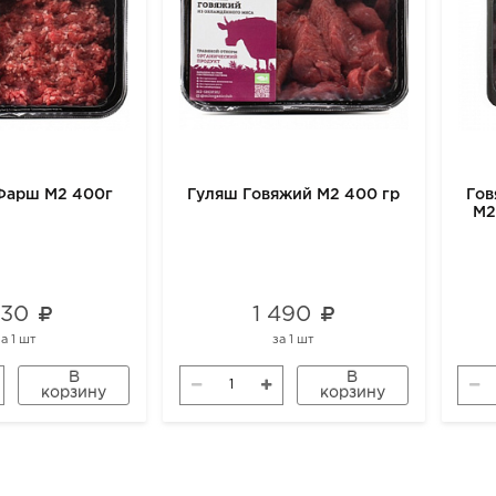
Фарш М2 400г
Гуляш Говяжий М2 400 гр
Гов
М2
 130
1 490
за
1 шт
за
1 шт
В
В
корзину
корзину