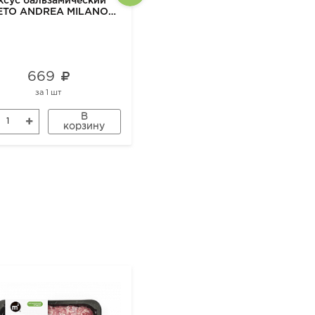
ксус бальзамический
Крупа из полбы дробленая
ETO ANDREA MILANO
500 гр
ORGANIC, 500 мл
669
287
за
1 шт
за
1 шт
В
В
корзину
корзину