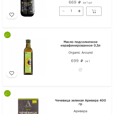
669
за
1 шт
Масло подсолнечное
нерафинированное 0,5л
Organic Around
699
за
1
Чечевица зеленая Аривера 400
гр
Аривера