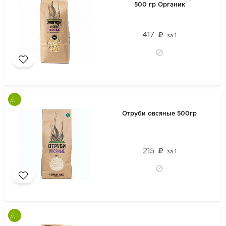
500 гр Органик
417
за
1
Отруби овсяные 500гр
215
за
1