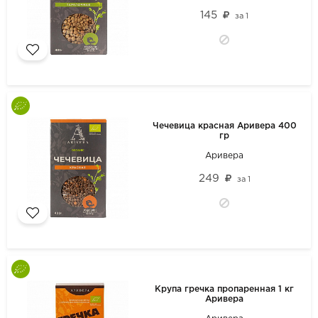
145
за
1
Чечевица красная Аривера 400
гр
Аривера
249
за
1
Крупа гречка пропаренная 1 кг
Аривера