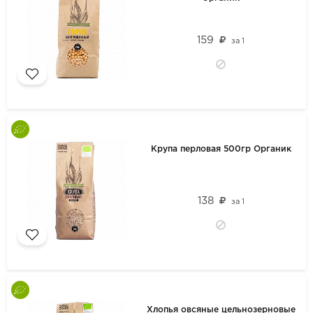
159
за
1
Крупа перловая 500гр Органик
138
за
1
Хлопья овсяные цельнозерновые