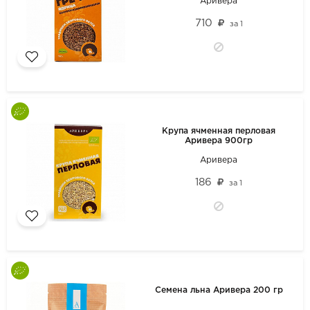
Аривера
710
за
1
Крупа ячменная перловая
Аривера 900гр
Аривера
186
за
1
Семена льна Аривера 200 гр