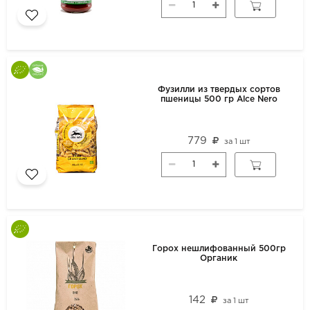
Фузилли из твердых сортов
пшеницы 500 гр Alce Nero
779
за
1 шт
Горох нешлифованный 500гр
Органик
142
за
1 шт