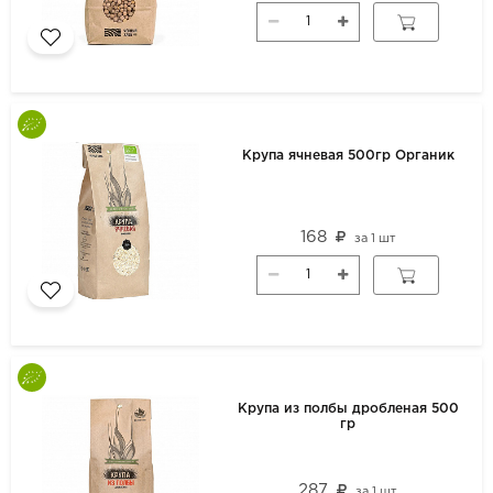
Крупа ячневая 500гр Органик
168
за
1 шт
Крупа из полбы дробленая 500
гр
287
за
1 шт