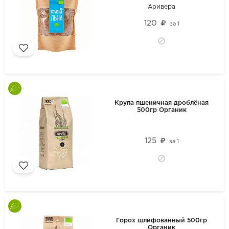
Аривера
120
за
1
Крупа пшеничная дроблёная
500гр Органик
125
за
1
Горох шлифованный 500гр
Органик