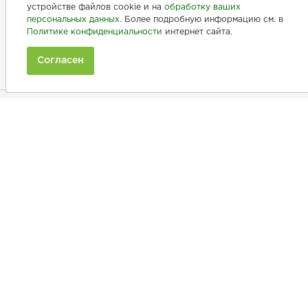
устройстве файлов cookie и на
обработку ваших
персональных данных
. Более подробную информацию см. в
+7 (846) 275-20-10
Политике конфиденциальности
интернет сайта.
+7 (902) 375-20-10
Согласен
Ежедневно с 9:00 до 20:00
Покупателям
Производители
Рецепты
Как заказать
Информация
Полезная информация
Принимаем к оплате: