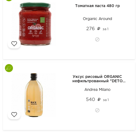
Томатная паста 480 гр
Organic Around
276
за
1
Уксус рисовый ORGANIC
нефильтрованный "DETO
ANDREA MILANO"500мл
Andrea Milano
540
за
1