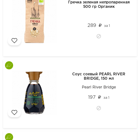
Гречка зеленая непропаренная
500 гр Органик
289
за
1
Соус соевый PEARL RIVER
BRIDGE, 150 мл
Pearl River Bridge
197
за
1