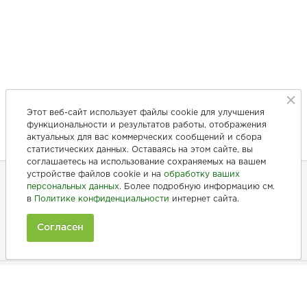
Этот веб-сайт использует файлы cookie для улучшения
функциональности и результатов работы, отображения
актуальных для вас коммерческих сообщений и сбора
статистических данных. Оставаясь на этом сайте, вы
соглашаетесь на использование сохраняемых на вашем
устройстве файлов cookie и на
обработку ваших
персональных данных
. Более подробную информацию см.
в
Политике конфиденциальности
интернет сайта.
+7 (846) 275-20-10
+7 (902) 375-20-10
Согласен
Ежедневно с 9:00 до 20:00
Покупателям
Производители