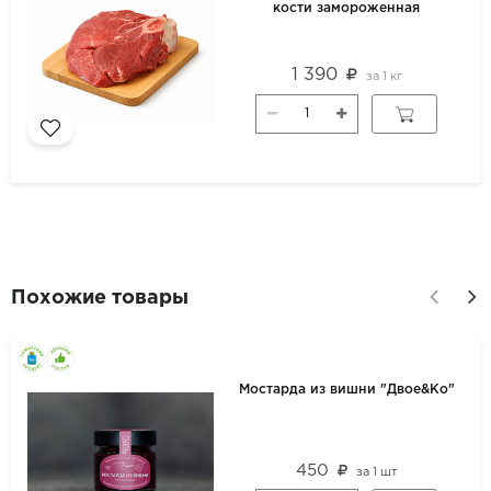
кости замороженная
1 390
за
1 кг
Похожие товары
Мостарда из вишни "Двое&Ко"
450
за
1 шт