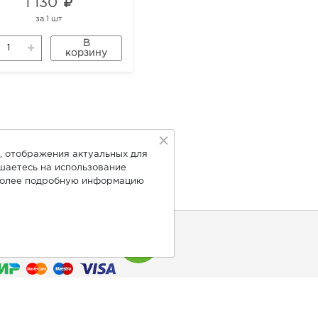
1 130
1 130
за
1 шт
за
1 шт
В
В
корзину
корзину
, отображения актуальных для
ашаетесь на использование
Более подробную информацию
нимаем к оплате: