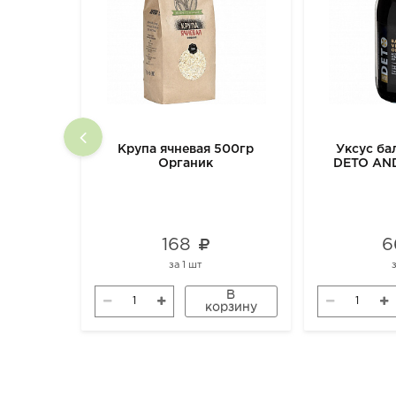
Крупа ячневая 500гр
Уксус ба
Органик
DETO AN
ORGAN
168
6
за
1 шт
В
корзину