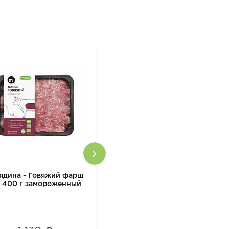
ядина - Говяжий фарш
Говядина - Говяжий фарш
 400 г замороженный
М2 400 г замороженный