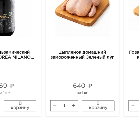
льзамический
Цыпленок домашний
Говя
DREA MILANO
замороженный Зеленый луг
IC, 500 мл
69
640
за
1 шт
за
1 кг
В
В
корзину
корзину