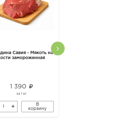
дина Савия - Мякоть на
Крупа из полбы дробленая
кости замороженная
500 гр
1 390
287
за
1 кг
за
1 шт
В
В
корзину
корзину