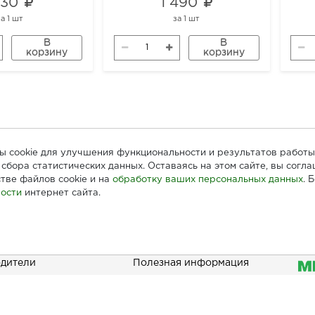
 130
1 490
за
1 шт
за
1 шт
В
В
корзину
корзину
лы cookie для улучшения функциональности и результатов работы
сбора статистических данных. Оставаясь на этом сайте, вы согл
тве файлов cookie и на
обработку ваших персональных данных
. 
ости
интернет сайта.
ателям
Информация
При
дители
Полезная информация
зать