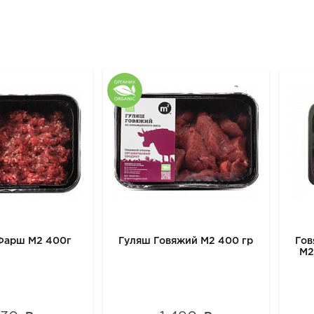
Фарш М2 400г
Гуляш Говяжий М2 400 гр
Гов
М2