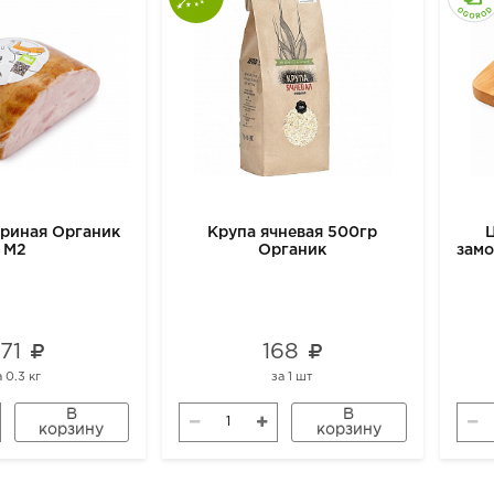
уриная Органик
Крупа ячневая 500гр
М2
Органик
зам
771
168
а
0.3 кг
за
1 шт
В
В
корзину
корзину