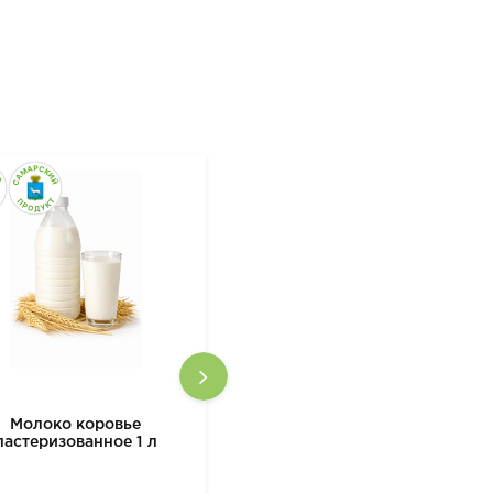
Молоко коровье
М2 Масло топленое
пастеризованное 1 л
сливочное "Гхи" 150гр.