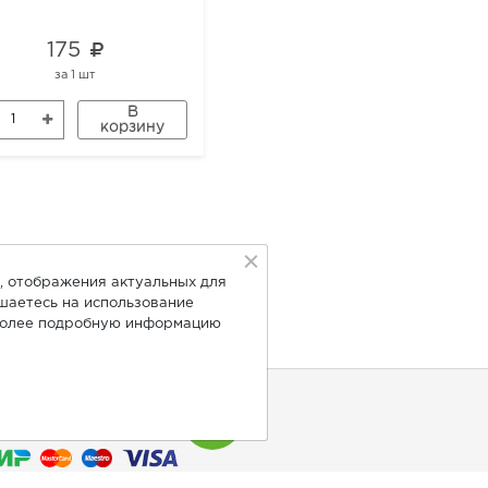
175
1 137
за
1 шт
за
1 шт
В
В
корзину
корзину
, отображения актуальных для
ашаетесь на использование
Более подробную информацию
нимаем к оплате: