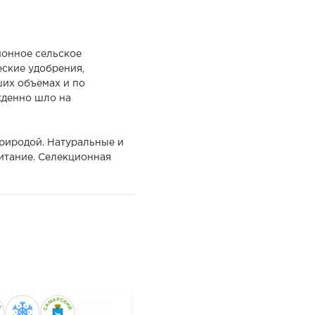
ионное сельское
ские удобрения,
ших объемах и по
жденно шло на
природой. Натуральные и
питание. Селекционная