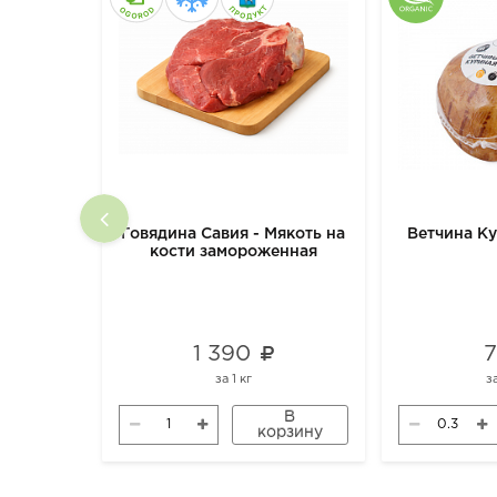
Говядина Савия - Мякоть на
Ветчина К
кости замороженная
1 390
за
1 кг
з
В
корзину