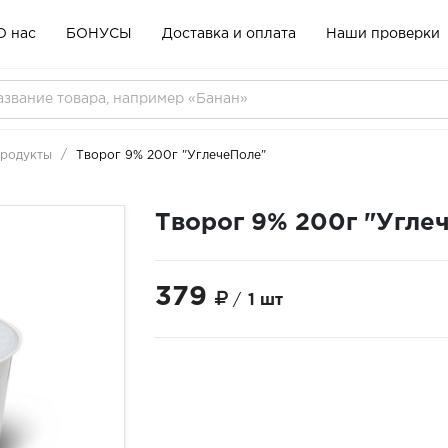
О нас
БОНУСЫ
Доставка и оплата
Наши проверки
продукты
Творог 9% 200г "УглечеПоле"
Творог 9% 200г "Угле
379
/
1 шт