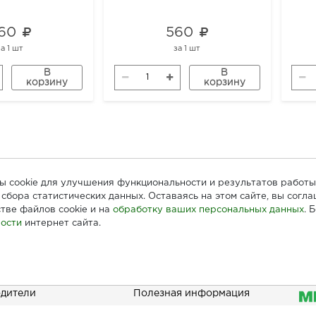
60
560
за
1 шт
за
1 шт
В
В
корзину
корзину
лы cookie для улучшения функциональности и результатов работы
сбора статистических данных. Оставаясь на этом сайте, вы согл
тве файлов cookie и на
обработку ваших персональных данных
. 
ости
интернет сайта.
ателям
Информация
При
дители
Полезная информация