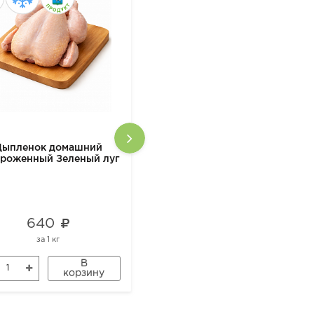
Цыпленок домашний
Горох нешлифованный
ороженный Зеленый луг
500гр Органик
640
142
за
1 кг
за
1 шт
В
В
корзину
корзину