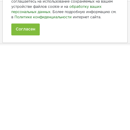
соглашаетесь на использование сохраняемых на вашем
устройстве файлов cookie и на
обработку ваших
персональных данных
. Более подробную информацию см.
в
Политике конфиденциальности
интернет сайта.
+7 (846) 275-20-10
+7 (902) 375-20-10
Согласен
Ежедневно с 9:00 до 20:00
Покупателям
Производители
Рецепты
Как заказать
Информация
Товары по АКЦИИ
Наши акции
Бонусы
Новинки