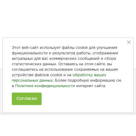
Этот веб-сайт использует файлы cookie для улучшения
функциональности и результатов работы, отображения
актуальных для вас коммерческих сообщений и сбора
статистических данных. Оставаясь на этом сайте, вы
соглашаетесь на использование сохраняемых на вашем
устройстве файлов cookie и на
обработку ваших
персональных данных
. Более подробную информацию см.
в
Политике конфиденциальности
интернет сайта.
+7 (846) 275-20-10
+7 (902) 375-20-10
Согласен
Ежедневно с 9:00 до 20:00
Покупателям
Производители