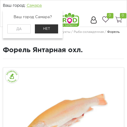
Ваш город:
Самара
0
0
Ваш город Самара?
НЕТ
ДА
Главная
Каталог
Рыба и морепродукты
Рыба охлажденная
Форель
Янтарная охл.
Форель Янтарная охл.