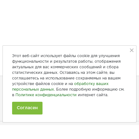
Этот веб-сайт использует файлы cookie для улучшения
функциональности и результатов работы, отображения
актуальных для вас коммерческих сообщений и сбора
статистических данных. Оставаясь на этом сайте, вы
соглашаетесь на использование сохраняемых на вашем
устройстве файлов cookie и на
обработку ваших
персональных данных
. Более подробную информацию см.
+7 (846) 275-20-10
в
Политике конфиденциальности
интернет сайта.
+7 (902) 375-20-10
Согласен
Ежедневно с 9:00 до 20:00
Покупателям