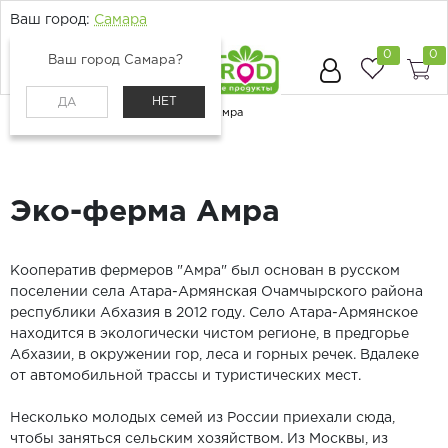
Ваш город:
Самара
0
0
Ваш город Самара?
НЕТ
ДА
Главная
Поставщики
Эко-ферма Амра
Эко-ферма Амра
Кооператив фермеров "Амра" был основан в русском
поселении села Атара-Армянская Очамчырского района
республики Абхазия в 2012 году. Село Атара-Армянское
находится в экологически чистом регионе, в предгорье
Абхазии, в окружении гор, леса и горных речек. Вдалеке
от автомобильной трассы и туристических мест.
Несколько молодых семей из России приехали сюда,
чтобы заняться сельским хозяйством. Из Москвы, из