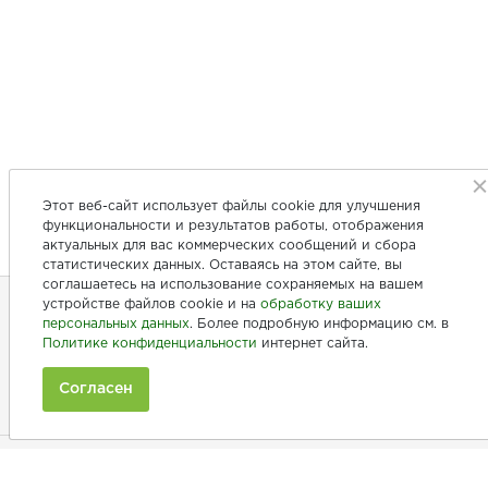
Этот веб-сайт использует файлы cookie для улучшения
функциональности и результатов работы, отображения
актуальных для вас коммерческих сообщений и сбора
статистических данных. Оставаясь на этом сайте, вы
соглашаетесь на использование сохраняемых на вашем
устройстве файлов cookie и на
обработку ваших
персональных данных
. Более подробную информацию см. в
+7 (846) 275-20-10
Политике конфиденциальности
интернет сайта.
+7 (902) 375-20-10
Согласен
Ежедневно с 9:00 до 20:00
Покупателям