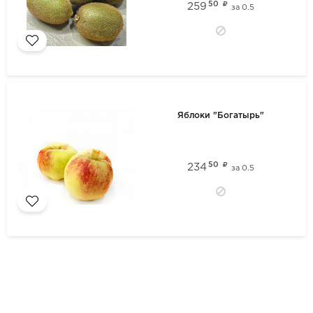
50
259
за
0.5
Яблоки "Богатырь"
50
234
за
0.5