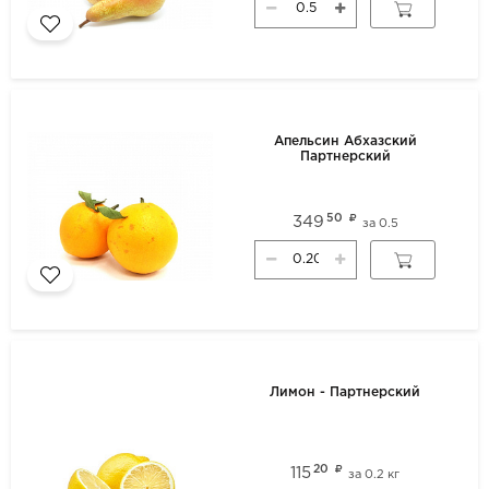
Апельсин Абхазский
Партнерский
50
349
за
0.5
Лимон - Партнерский
20
115
за
0.2 кг