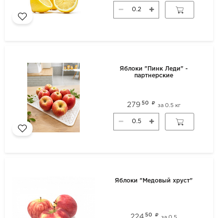
Яблоки "Пинк Леди" -
партнерские
50
279
за
0.5 кг
Яблоки "Медовый хруст"
50
224
за
0.5