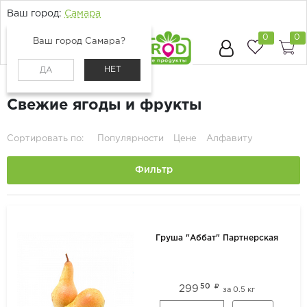
Ваш город:
Самара
0
0
Ваш город Самара?
НЕТ
ДА
Главная
Каталог
Ягоды и фрукты
Свежие ягоды и фрукты
Сортировать по:
Популярности
Цене
Алфавиту
Фильтр
Груша "Аббат" Партнерская
50
299
за
0.5 кг