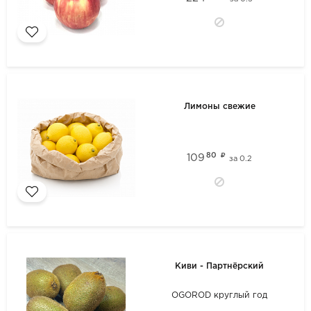
Лимоны свежие
80
109
за
0.2
Киви - Партнёрский
OGOROD круглый год