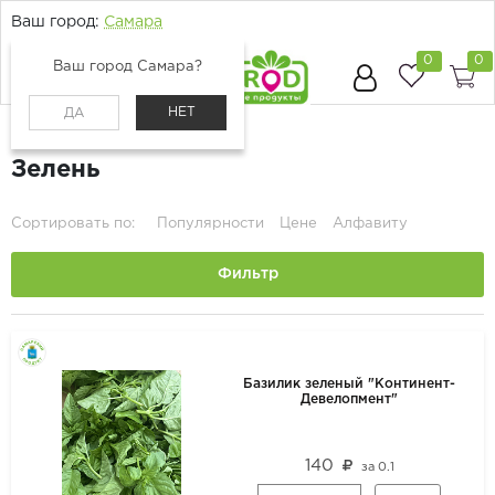
Ваш город:
Самара
0
0
Ваш город Самара?
НЕТ
ДА
Главная
Каталог
Зелень
Зелень
Сортировать по:
Популярности
Цене
Алфавиту
Фильтр
Базилик зеленый "Континент-
Девелопмент"
140
за
0.1