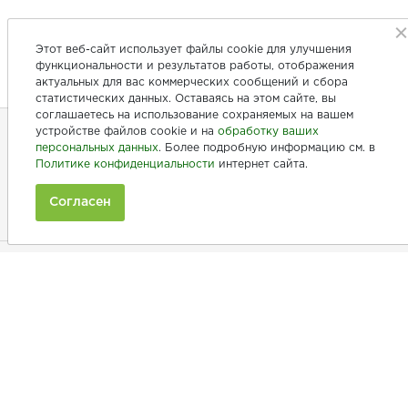
Этот веб-сайт использует файлы cookie для улучшения
функциональности и результатов работы, отображения
актуальных для вас коммерческих сообщений и сбора
статистических данных. Оставаясь на этом сайте, вы
соглашаетесь на использование сохраняемых на вашем
устройстве файлов cookie и на
обработку ваших
персональных данных
. Более подробную информацию см. в
+7 (846) 275-20-10
Политике конфиденциальности
интернет сайта.
+7 (902) 375-20-10
Согласен
Ежедневно с 9:00 до 20:00
Покупателям
Производители
Рецепты
Как заказать
Информация