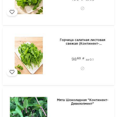
Горчица салатная листовая
свежая (Континент-
Девелопмент)
60
98
за
0.1
Мята Шоколадная "Континент-
Девелопмент"