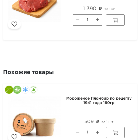
1 390
за
1 кг
Похожие товары
Мороженое Пломбир по рецепту
1941 года 160гр
509
за
1 шт