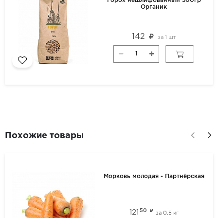
Горох нешлифованный 500гр
Органик
142
за
1 шт
Похожие товары
Морковь молодая - Партнёрская
50
121
за
0.5 кг