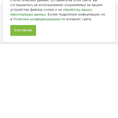
статистических данных. Оставаясь на этом сайте, вы
соглашаетесь на использование сохраняемых на вашем
устройстве файлов cookie и на
обработку ваших
персональных данных
. Более подробную информацию см.
в
Политике конфиденциальности
интернет сайта.
+7 (846) 275-20-10
+7 (902) 375-20-10
Согласен
Ежедневно с 9:00 до 20:00
Покупателям
Производители
Рецепты
Как заказать
Информация
Полезная информация
Принимаем к оплате: