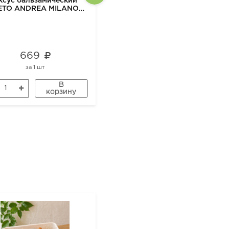
ксус бальзамический
Говядина Савия - Мякоть на
ETO ANDREA MILANO
кости замороженная
ORGANIC, 500 мл
669
1 390
за
1 шт
за
1 кг
В
В
корзину
корзину