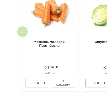
Морковь молодая -
Капуст
Партнёрская
121
50
3
за
0.5 кг
з
В
корзину