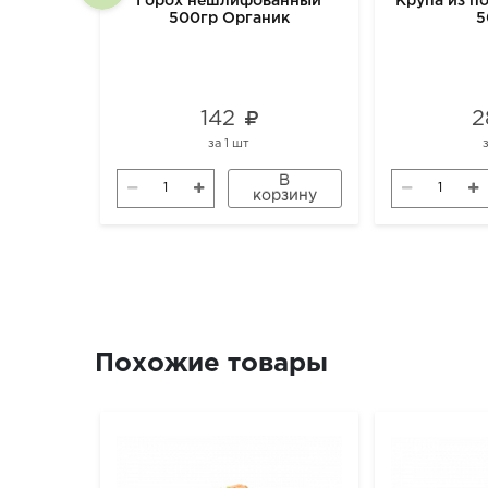
Горох нешлифованный
Крупа из п
500гр Органик
5
142
2
за
1 шт
В
корзину
Похожие товары