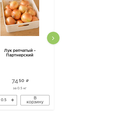
Лук репчатый -
Огурец Партнерский
Партнерский
74
50
549
за
0.5 кг
за
1 кг
В
В
корзину
корзину