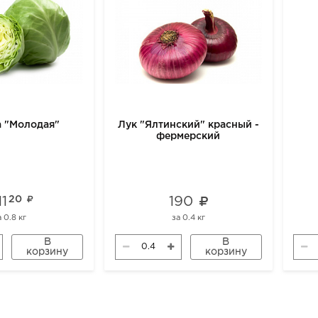
а "Молодая"
Лук "Ялтинский" красный -
фермерский
11
20
190
а
0.8 кг
за
0.4 кг
В
В
корзину
корзину