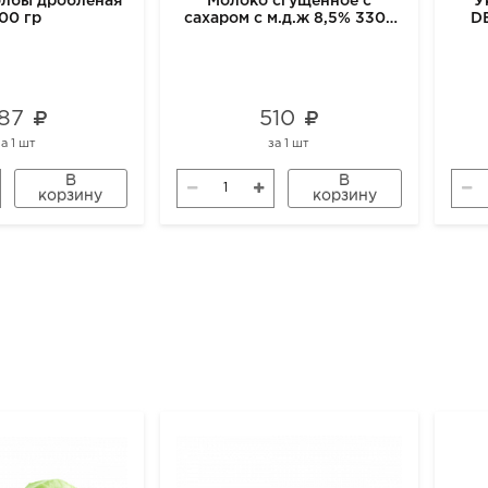
олбы дробленая
Молоко сгущенное с
У
00 гр
сахаром с м.д.ж 8,5% 330г
D
м2
87
510
за
1 шт
за
1 шт
В
В
корзину
корзину