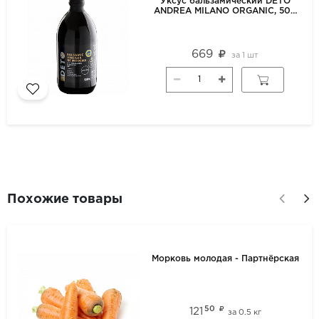
Уксус бальзамический DETO
ANDREA MILANO ORGANIC, 500
мл
669
за
1 шт
Похожие товары
Морковь молодая - Партнёрская
50
121
за
0.5 кг