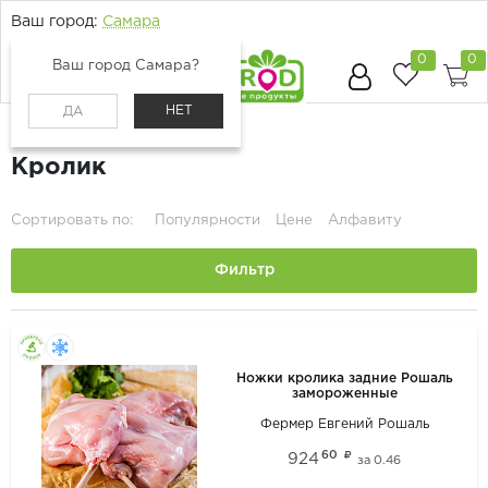
Ваш город:
Самара
0
0
Ваш город Самара?
НЕТ
ДА
Главная
Каталог
Мясо и птица
Кролик
Сортировать по:
Популярности
Цене
Алфавиту
Фильтр
Ножки кролика задние Рошаль
замороженные
Фермер Евгений Рошаль
60
924
за
0.46