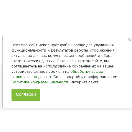
Этот веб-сайт использует файлы cookie для улучшения
функциональности и результатов работы, отображения
актуальных для вас коммерческих сообщений и сбора
статистических данных. Оставаясь на этом сайте, вы
соглашаетесь на использование сохраняемых на вашем
устройстве файлов cookie и на
обработку ваших
персональных данных
. Более подробную информацию см. в
+7 (846) 275-20-10
Политике конфиденциальности
интернет сайта.
+7 (902) 375-20-10
Согласен
Ежедневно с 9:00 до 20:00
Покупателям
Производители