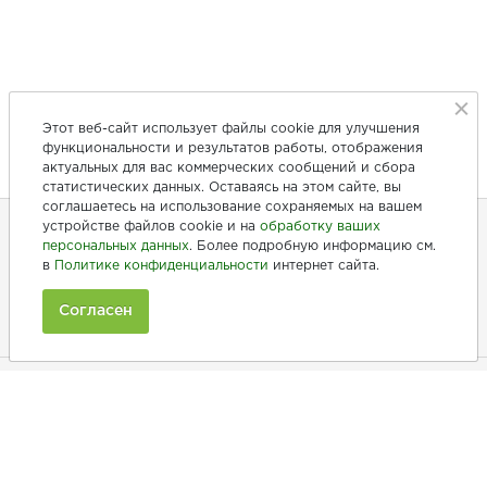
Этот веб-сайт использует файлы cookie для улучшения
функциональности и результатов работы, отображения
актуальных для вас коммерческих сообщений и сбора
статистических данных. Оставаясь на этом сайте, вы
соглашаетесь на использование сохраняемых на вашем
устройстве файлов cookie и на
обработку ваших
персональных данных
. Более подробную информацию см.
+7 (846) 275-20-10
в
Политике конфиденциальности
интернет сайта.
+7 (902) 375-20-10
Согласен
Ежедневно с 9:00 до 20:00
Покупателям
Производители
Рецепты