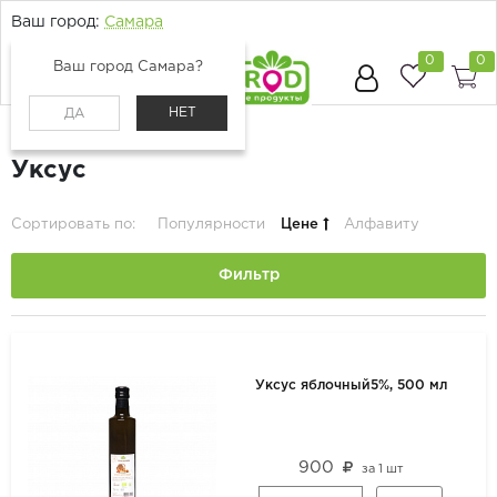
Ваш город:
Самара
0
0
Ваш город Самара?
НЕТ
ДА
Главная
Каталог
Бакалея
Уксус
Сортировать по:
Популярности
Цене
Алфавиту
Фильтр
Уксус яблочный5%, 500 мл
900
за
1 шт