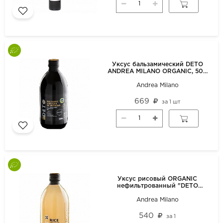
Уксус бальзамический DETO
ANDREA MILANO ORGANIC, 500
мл
Andrea Milano
669
за
1 шт
Уксус рисовый ORGANIC
нефильтрованный "DETO
ANDREA MILANO"500мл
Andrea Milano
540
за
1