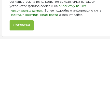
соглашаетесь на использование сохраняемых на вашем
устройстве файлов cookie и на
обработку ваших
персональных данных
. Более подробную информацию см. в
+7 (846) 275-20-10
Политике конфиденциальности
интернет сайта.
+7 (902) 375-20-10
Согласен
Ежедневно с 9:00 до 20:00
Покупателям
Производители
Рецепты
Как заказать
Информация
Полезная информация
Принимаем к оплате: