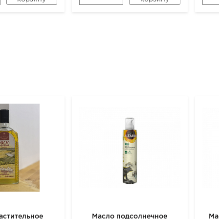
астительное
Масло подсолнечное
Ма