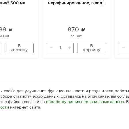
ция" 500 мл
нерафинированное, в виде
спрея, 250мл
89
870
за
1 шт
за
1 шт
В
В
корзину
корзину
лы cookie для улучшения функциональности и результатов работы
сбора статистических данных. Оставаясь на этом сайте, вы согл
тве файлов cookie и на
обработку ваших персональных данных
. 
ости
интернет сайта.
ателям
Информация