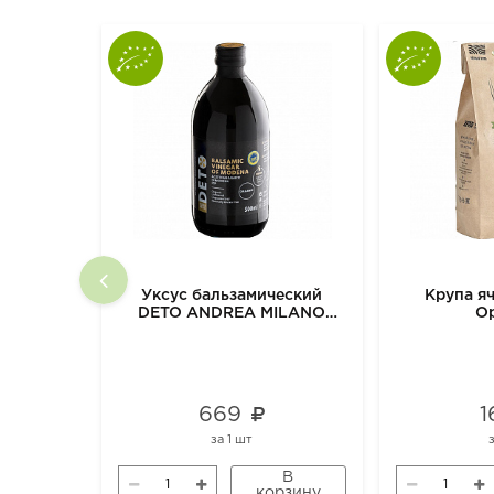
Уксус бальзамический
Крупа я
DETO ANDREA MILANO
О
ORGANIC, 500 мл
669
1
за
1 шт
В
корзину