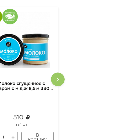
Молоко сгущенное с
Цыпленок домашний
аром с м.д.ж 8,5% 330г
замороженный Зеленый луг
м2
510
640
за
1 шт
за
1 кг
В
В
корзину
корзину