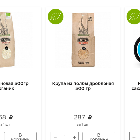
чневая 500гр
Крупа из полбы дробленая
рганик
500 гр
сах
68
287
за
1 шт
за
1 шт
В
В
корзину
корзину