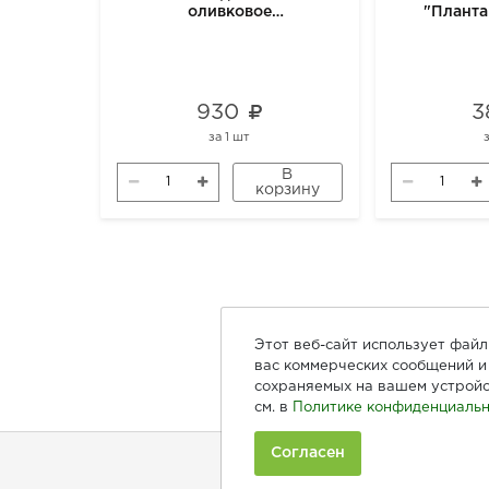
оливковое
"Планта
нерафинированное, в виде
спрея, 250 мл
930
3
за
1 шт
В
корзину
Этот веб-сайт использует фай
вас коммерческих сообщений и 
сохраняемых на вашем устройс
см. в
Политике конфиденциальн
Согласен
Покуп