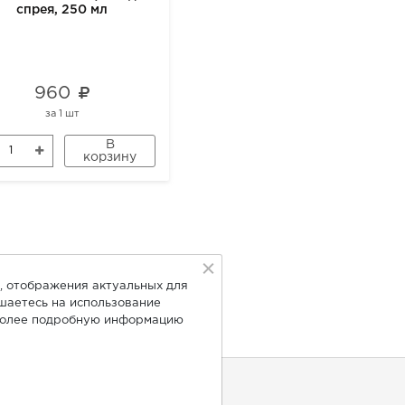
спрея, 250 мл
рафинированное ALTARIA
высший сорт 250мл, спрей
960
900
за
1 шт
за
1 шт
В
В
корзину
корзину
, отображения актуальных для
ашаетесь на использование
Более подробную информацию