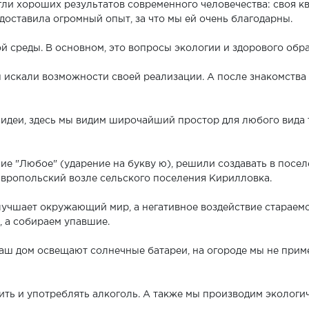
гли хороших результатов современного человечества: своя кв
доставила огромный опыт, за что мы ей очень благодарны.
 среды. В основном, это вопросы экологии и здорового обра
 искали возможности своей реализации. А после знакомства 
идеи, здесь мы видим широчайший простор для любого вида т
ие "Любое" (ударение на букву ю), решили создавать в посе
авропольский возле сельского поселения Кирилловка.
лучшает окружающий мир, а негативное воздействие стараемс
, а собираем упавшие.
наш дом освещают солнечные батареи, на огороде мы не прим
ть и употреблять алкоголь. А также мы производим экологич