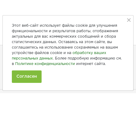
Этот веб-сайт использует файлы cookie для улучшения
функциональности и результатов работы, отображения
актуальных для вас коммерческих сообщений и сбора
статистических данных. Оставаясь на этом сайте, вы
соглашаетесь на использование сохраняемых на вашем
устройстве файлов cookie и на
обработку ваших
персональных данных
. Более подробную информацию см.
+7 (846) 275-20-10
в
Политике конфиденциальности
интернет сайта.
+7 (902) 375-20-10
Согласен
Ежедневно с 9:00 до 20:00
Покупателям
Производители
Рецепты
Как заказать