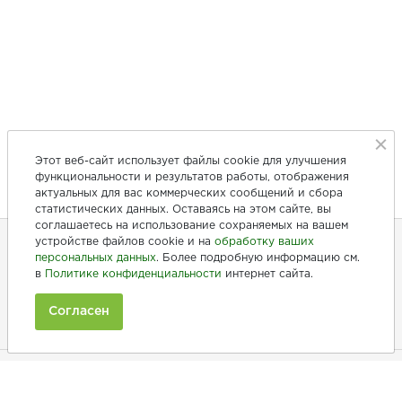
Этот веб-сайт использует файлы cookie для улучшения
функциональности и результатов работы, отображения
актуальных для вас коммерческих сообщений и сбора
статистических данных. Оставаясь на этом сайте, вы
соглашаетесь на использование сохраняемых на вашем
устройстве файлов cookie и на
обработку ваших
персональных данных
. Более подробную информацию см.
+7 (846) 275-20-10
в
Политике конфиденциальности
интернет сайта.
+7 (902) 375-20-10
Согласен
Ежедневно с 9:00 до 20:00
Покупателям