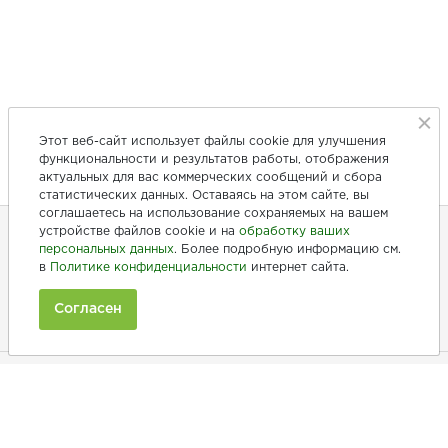
Этот веб-сайт использует файлы cookie для улучшения
функциональности и результатов работы, отображения
актуальных для вас коммерческих сообщений и сбора
статистических данных. Оставаясь на этом сайте, вы
соглашаетесь на использование сохраняемых на вашем
устройстве файлов cookie и на
обработку ваших
персональных данных
. Более подробную информацию см.
+7 (846) 275-20-10
в
Политике конфиденциальности
интернет сайта.
+7 (902) 375-20-10
Согласен
Ежедневно с 9:00 до 20:00
Покупателям
Производители
Рецепты