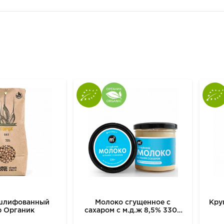
ешлифованный
Молоко сгущенное с
Кру
р Органик
сахаром с м.д.ж 8,5% 330г
м2