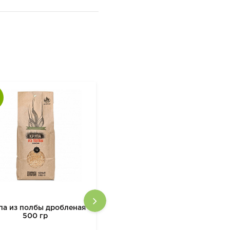
па из полбы дробленая
Уксус бальзамический
500 гр
DETO ANDREA MILANO
ORGANIC, 500 мл