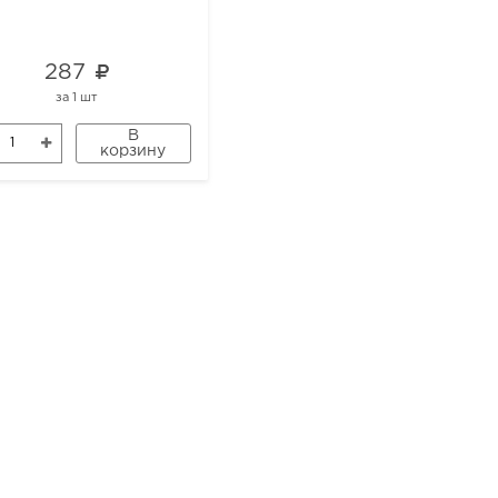
287
669
за
1 шт
за
1 шт
В
В
корзину
корзину