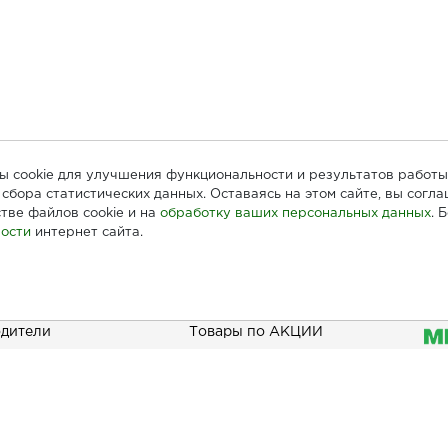
лы cookie для улучшения функциональности и результатов работы
сбора статистических данных. Оставаясь на этом сайте, вы согл
тве файлов cookie и на
обработку ваших персональных данных
. 
ости
интернет сайта.
ателям
Информация
При
дители
Товары по АКЦИИ
Наши акции
зать
Бонусы
Новинки
Доставка и оплата