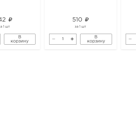
42
510
за
1 шт
за
1 шт
В
В
корзину
корзину