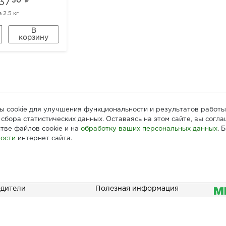
337
50
а
2.5 кг
В
корзину
лы cookie для улучшения функциональности и результатов работы
сбора статистических данных. Оставаясь на этом сайте, вы согл
тве файлов cookie и на
обработку ваших персональных данных
. 
ости
интернет сайта.
ателям
Информация
При
дители
Полезная информация
зать