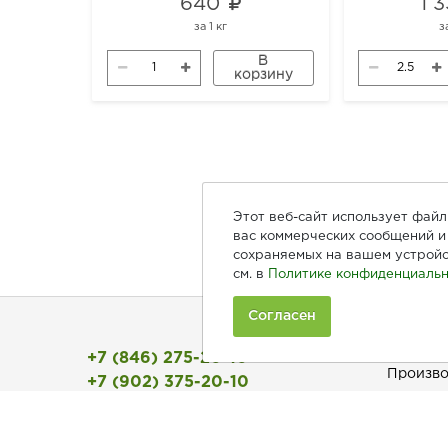
640
1 
за
1 кг
з
В
корзину
Этот веб-сайт использует фай
вас коммерческих сообщений и 
сохраняемых на вашем устройс
см. в
Политике конфиденциальн
Согласен
Покуп
+7 (846) 275-20-10
Произво
+7 (902) 375-20-10
Рецепты
Ежедневно с 9:00 до 20:00
Как зака