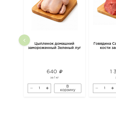
Цыпленок домашний
Говядина Са
замороженный Зеленый луг
кости з
640
1
за
1 кг
В
корзину