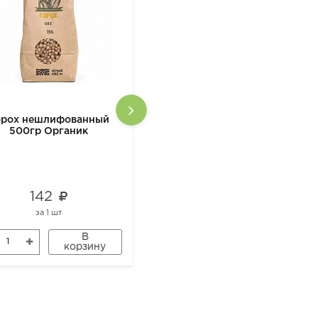
орох нешлифованный
Уксус бальзамический
500гр Органик
DETO ANDREA MILANO
ORGANIC, 500 мл
142
669
за
1 шт
за
1 шт
В
В
корзину
корзину