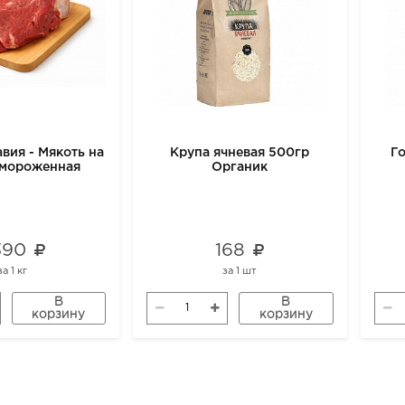
вия - Мякоть на
Крупа ячневая 500гр
Г
амороженная
Органик
 390
168
за
1 кг
за
1 шт
В
В
корзину
корзину