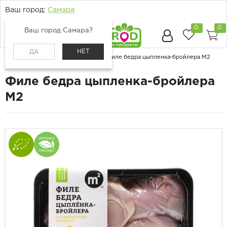
Ваш город:
Самара
0
0
Ваш город Самара?
НЕТ
ДА
Главная
Каталог
Мясо и птица
Филе бедра цыпленка-бройлера М2
Филе бедра цыпленка-бройлера
М2