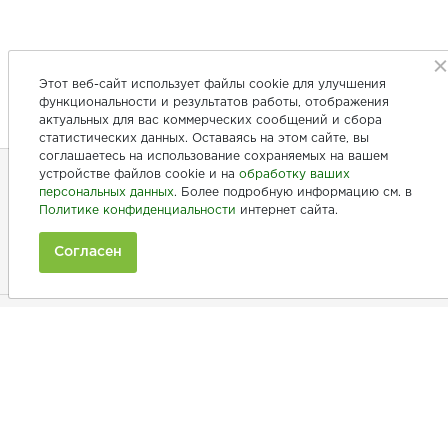
Этот веб-сайт использует файлы cookie для улучшения
функциональности и результатов работы, отображения
актуальных для вас коммерческих сообщений и сбора
статистических данных. Оставаясь на этом сайте, вы
соглашаетесь на использование сохраняемых на вашем
устройстве файлов cookie и на
обработку ваших
персональных данных
. Более подробную информацию см. в
+7 (846) 275-20-10
Политике конфиденциальности
интернет сайта.
+7 (902) 375-20-10
Согласен
Ежедневно с 9:00 до 20:00
Покупателям
Производители
Рецепты
Как заказать