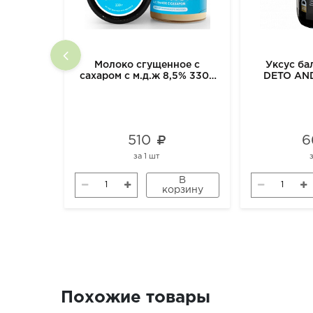
Молоко сгущенное с
Уксус ба
сахаром с м.д.ж 8,5% 330г
DETO AN
м2
ORGAN
510
6
за
1 шт
В
корзину
Похожие товары