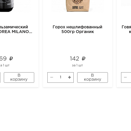
льзамический
Горох нешлифованный
Говя
DREA MILANO
500гр Органик
IC, 500 мл
69
142
за
1 шт
за
1 шт
В
В
корзину
корзину