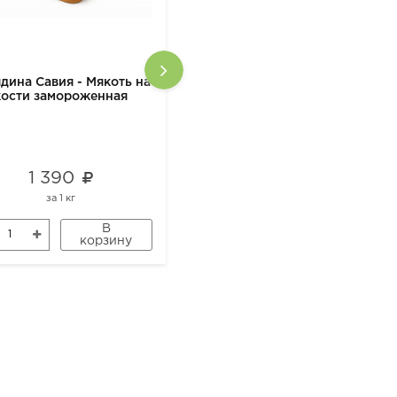
дина Савия - Мякоть на
Крупа из полбы дробленая
кости замороженная
500 гр
1 390
287
за
1 кг
за
1 шт
В
В
корзину
корзину