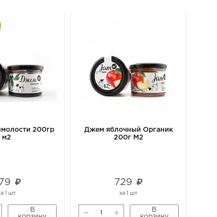
имолости 200гр
Джем яблочный Органик
м2
200г М2
79
729
за
1 шт
за
1 шт
В
В
корзину
корзину