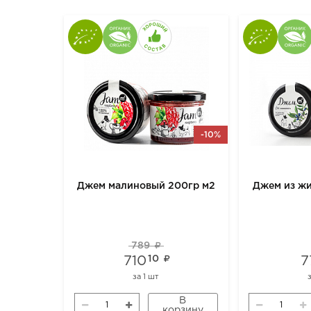
-10%
Джем малиновый 200гр м2
Джем из ж
789
710
10
7
за
1 шт
В
корзину