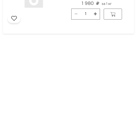
1 980
за
1 кг