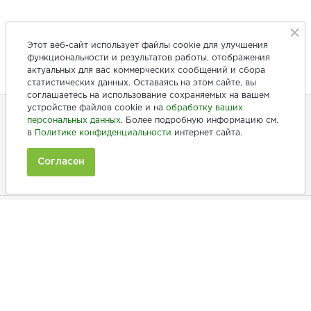
Этот веб-сайт использует файлы cookie для улучшения
функциональности и результатов работы, отображения
актуальных для вас коммерческих сообщений и сбора
статистических данных. Оставаясь на этом сайте, вы
соглашаетесь на использование сохраняемых на вашем
устройстве файлов cookie и на
обработку ваших
персональных данных
. Более подробную информацию см.
в
Политике конфиденциальности
интернет сайта.
+7 (846) 275-20-10
+7 (902) 375-20-10
Согласен
Ежедневно с 9:00 до 20:00
Покупателям
Производители
Рецепты
Как заказать
Информация