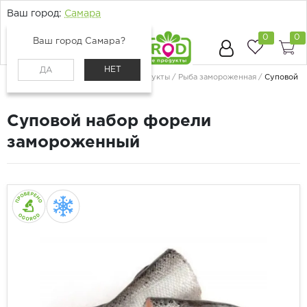
Ваш город:
Самара
0
0
Ваш город Самара?
НЕТ
ДА
Главная
Каталог
Рыба и морепродукты
Рыба замороженная
Суповой
набор форели замороженный
Суповой набор форели
замороженный