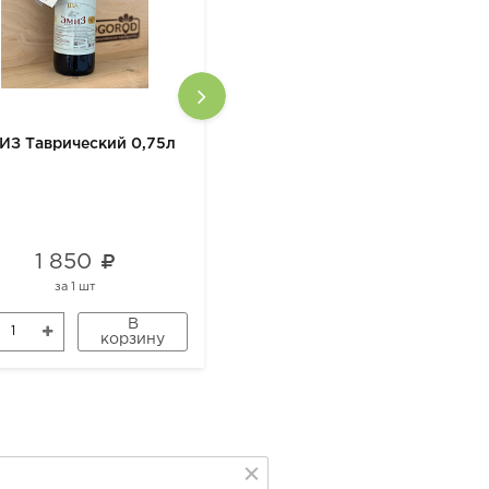
ИЗ Таврический 0,75л
Лимонад "Лапочка" манго/
чили 0,33л без сахара
1 850
199
за
1 шт
за
1 шт
В
В
корзину
корзину