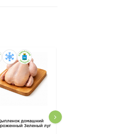
Цыпленок домашний
Крупа из полбы дробленая
ороженный Зеленый луг
500 гр