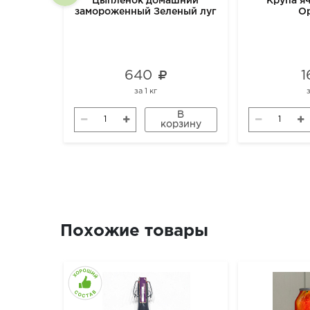
Цыпленок домашний
Крупа я
замороженный Зеленый луг
О
640
1
за
1 кг
В
корзину
Похожие товары