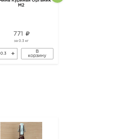
чина Куриная Органик
Горох нешлифованный
М2
500гр Органик
771
142
за
0.3 кг
за
1 шт
В
В
корзину
корзину