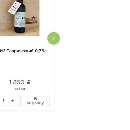
ИЗ Таврический 0,75л
ЭМИЗ Гранат 0,75л
1 850
2 150
за
1 шт
за
1 шт
В
В
корзину
корзину