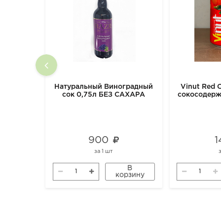
Натуральный Виноградный
Vinut Red 
сок 0,75л БЕЗ САХАРА
сокосодерж
Красный а
900
1
за
1 шт
В
корзину