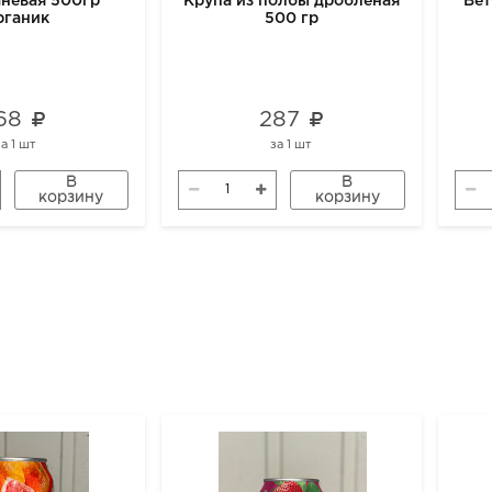
чневая 500гр
Крупа из полбы дробленая
Вет
рганик
500 гр
68
287
за
1 шт
за
1 шт
В
В
корзину
корзину