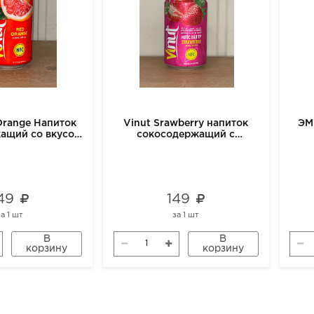
Orange Напиток
Vinut Srawberry напиток
ЭМ
ащий со вкусом
сокосодержащий с
пельсин 330 мл
клубникой 330 мл
49
149
за
1 шт
за
1 шт
В
В
корзину
корзину